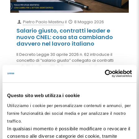
Pietro Paolo Mastinu
il
8 Maggio 2026
Salario giusto, contratti leader e
nuovo CNEL: cosa sta cambiando
davvero nel lavoro italiano
Il Decreto Legge 30 aprile 2026 n. 62 introduce il
concetto di “salario giusto” collegato ai contratti
collettivi sottoscritti dalle organizzazioni
comparativamente più rappresentative sul piano
nazionale. Ma il riferimento al trattamento
economico complessivo e il nuovo sistema dei
“contratti leader” promosso dal CNEL rischiano di
Questo sito web utilizza i cookie
cambiare profondamente gli equilibri della
contrattazione collettiva italiana, con effetti
Utilizziamo i cookie per personalizzare contenuti e annunci, per
importanti anche per studi dentistici e società
odontoiatriche.
fornire funzionalità dei social media e per analizzare il nostro
traffico.
Leggi tutto
In qualsiasi momento è possibile modificare o revocare il
consenso alle diverse categorie dei cookie, tramite