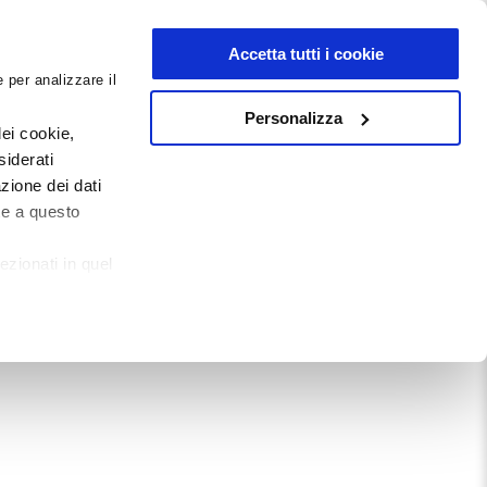
NEWSLETTER
Accetta tutti i cookie
 per analizzare il
0
0
G
DOCUMENTI
Personalizza
ei cookie,
siderati
zione dei dati
Mostra tutto
te a questo
ezionati in quel