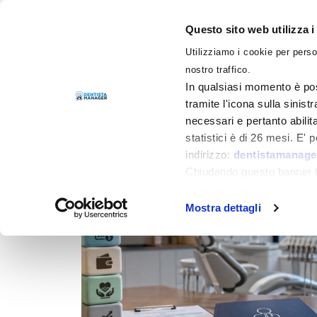
Questo sito web utilizza i
Utilizziamo i cookie per perso
LIBRI
nostro traffico.
In qualsiasi momento è pos
tramite l'icona sulla sinist
necessari e pertanto abilit
Filtra per
Categorie
statistici è di 26 mesi. E'
indirizzo:
dentistamanager
Chiudendo questo banner tr
momento.
Mostra dettagli