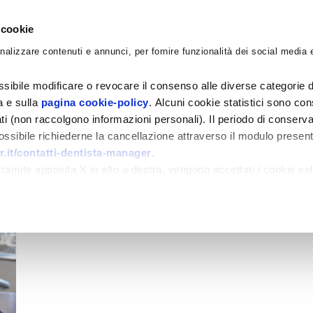
 cookie
nalizzare contenuti e annunci, per fornire funzionalità dei social media e
CORSI
ACADEMY
CONSULENZE
BLO
sibile modificare o revocare il consenso alle diverse categorie d
ra e sulla
pagina cookie-policy
. Alcuni cookie statistici sono con
ati (non raccolgono informazioni personali). Il periodo di conserva
 possibile richiederne la cancellazione attraverso il modulo presen
.it/contatti-dentista-manager
.
amite apposita X in alto a destra, vengono accettati i cookie sel