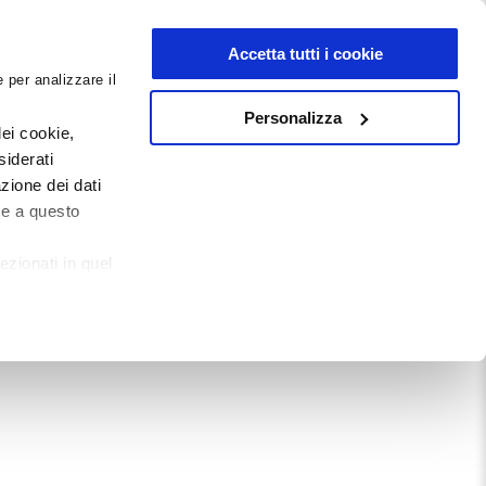
NEWSLETTER
Accetta tutti i cookie
 per analizzare il
0
0
G
DOCUMENTI
Personalizza
ei cookie,
siderati
zione dei dati
Mostra tutto
te a questo
ezionati in quel