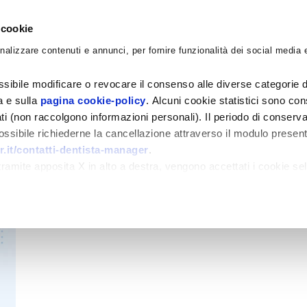
 cookie
nalizzare contenuti e annunci, per fornire funzionalità dei social media e
CORSI
ACADEMY
CONSULENZE
BLO
sibile modificare o revocare il consenso alle diverse categorie d
ra e sulla
pagina cookie-policy
. Alcuni cookie statistici sono con
ati (non raccolgono informazioni personali). Il periodo di conserva
 possibile richiederne la cancellazione attraverso il modulo presen
.it/contatti-dentista-manager
.
amite apposita X in alto a destra, vengono accettati i cookie sel