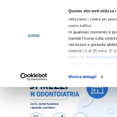
Questo sito web utilizza i
Utilizziamo i cookie per perso
LIBRI
nostro traffico.
In qualsiasi momento è pos
tramite l'icona sulla sinist
necessari e pertanto abilit
Filtra per
Categorie
statistici è di 26 mesi. E'
indirizzo:
dentistamanager
Chiudendo questo banner tr
momento.
Mostra dettagli