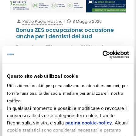
Pietro Paolo Mastinu
il
8 Maggio 2026
Bonus ZES occupazione: occasione
anche per i dentisti del Sud
Il nuovo bonus ZES occupazione 2026 introduce un
esonero contributivo fino a 650 euro al mese per
assunzioni a tempo indeterminato nelle Regioni del
Mezzogiorno. Opportunità importante anche per
studi dentistici, poliambulatori e società
odontoiatriche del Sud Italia.
Questo sito web utilizza i cookie
Utilizziamo i cookie per personalizzare contenuti e annunci, per
Leggi tutto
fornire funzionalità dei social media e per analizzare il nostro
traffico.
In qualsiasi momento è possibile modificare o revocare il
consenso alle diverse categorie dei cookie, tramite
l'icona sulla sinistra e sulla
pagina cookie-policy
. Alcuni
cookie statistici sono considerati necessari e pertanto