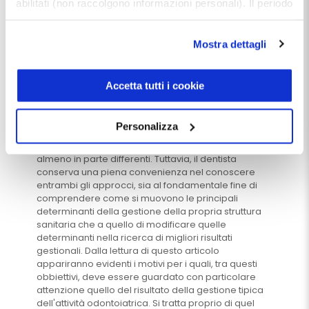
abilitati (non raccolgono informazioni personali). Il periodo
di conservazione dei dati statistici è di 26 mesi. E'
possibile richiederne la cancellazione attraverso il
Mostra dettagli
modulo presente a questo
indirizzo:
dentistamanager.it/contatti-dentista-
Pietro Paolo Mastinu
il
28 Febbraio 2023
manager
.
Accetta tutti i cookie
La stretta relazione tra controllo di
Chiudendo questo banner tramite apposita X in alto a
gestione e bilancio di esercizio
destra, vengono accettati i cookie selezionati in quel
Personalizza
Il controllo di gestione e il bilancio di esercizio sono
momento.
strumenti diversi che attengono a logiche contabili
almeno in parte differenti. Tuttavia, il dentista
conserva una piena convenienza nel conoscere
entrambi gli approcci, sia al fondamentale fine di
comprendere come si muovono le principali
determinanti della gestione della propria struttura
sanitaria che a quello di modificare quelle
determinanti nella ricerca di migliori risultati
gestionali. Dalla lettura di questo articolo
appariranno evidenti i motivi per i quali, tra questi
obbiettivi, deve essere guardato con particolare
attenzione quello del risultato della gestione tipica
dell'attività odontoiatrica. Si tratta proprio di quel