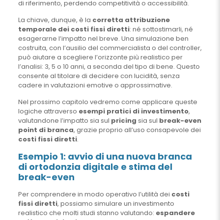
di riferimento, perdendo competitività o accessibilità.
La chiave, dunque, è la
corretta attribuzione
temporale dei costi fissi diretti
: né sottostimarli, né
esagerarne l’impatto nel breve. Una simulazione ben
costruita, con l’ausilio del commercialista o del controller,
può aiutare a scegliere l’orizzonte più realistico per
l’analisi: 3, 5 o 10 anni, a seconda del tipo di bene. Questo
consente al titolare di decidere con lucidità, senza
cadere in valutazioni emotive o approssimative.
Nel prossimo capitolo vedremo come applicare queste
logiche attraverso
esempi pratici di investimento
,
valutandone l’impatto sia sul
pricing
sia sul
break-even
point di branca
, grazie proprio all’uso consapevole dei
costi fissi diretti
.
Esempio 1: avvio di una nuova branca
di ortodonzia digitale e stima del
break-even
Per comprendere in modo operativo l’utilità dei
costi
fissi diretti
, possiamo simulare un investimento
realistico che molti studi stanno valutando:
espandere