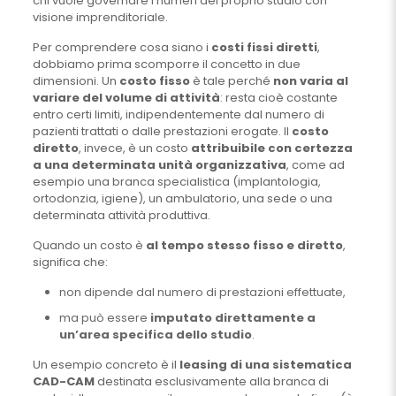
chi vuole governare i numeri del proprio studio con
visione imprenditoriale.
Per comprendere cosa siano i
costi fissi diretti
,
dobbiamo prima scomporre il concetto in due
dimensioni. Un
costo fisso
è tale perché
non varia al
variare del volume di attività
: resta cioè costante
entro certi limiti, indipendentemente dal numero di
pazienti trattati o dalle prestazioni erogate. Il
costo
diretto
, invece, è un costo
attribuibile con certezza
a una determinata unità organizzativa
, come ad
esempio una branca specialistica (implantologia,
ortodonzia, igiene), un ambulatorio, una sede o una
determinata attività produttiva.
Quando un costo è
al tempo stesso fisso e diretto
,
significa che:
non dipende dal numero di prestazioni effettuate,
ma può essere
imputato direttamente a
un’area specifica dello studio
.
Un esempio concreto è il
leasing di una sistematica
CAD-CAM
destinata esclusivamente alla branca di