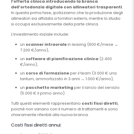
l’offerta clinica introducendo la branca
dell’ortodonzia digitale con allineatori trasparenti
.
In questa prima fase, ipotizziamo che la produzione degli
allineatori sia affidata a fornitori esterni, mentre lo studio
si occupa esclusivamente della parte clinica.
L’investimento iniziale include:
un
scanner intraorale
in leasing (600 €/mese →
7.200 €/anno),
un
software di pianificazione clinica
(2.400
€/anno),
un
corso di formazione
per il team (3.000 € una
tantum, ammortizzato in 3 anni → 1.000 €/anno),
un
pacchetto marketing
per il lancio del servizio
(5.000 € il primo anno).
Tutti questi elementi rappresentano
costi fissi diretti
,
poiché non variano con il numero di trattamenti e sono
chiaramente riferibili alla nuova branca.
Costi fissi diretti annui: