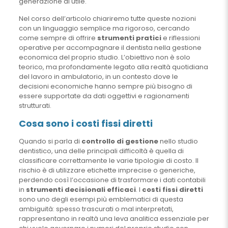
generazione di utile.
Nel corso dell’articolo chiariremo tutte queste nozioni
con un linguaggio semplice ma rigoroso, cercando
come sempre di offrire
strumenti pratici
e riflessioni
operative per accompagnare il dentista nella gestione
economica del proprio studio. L’obiettivo non è solo
teorico, ma profondamente legato alla realtà quotidiana
del lavoro in ambulatorio, in un contesto dove le
decisioni economiche hanno sempre più bisogno di
essere supportate da dati oggettivi e ragionamenti
strutturati.
Cosa sono i costi fissi diretti
Quando si parla di
controllo di gestione
nello studio
dentistico, una delle principali difficoltà è quella di
classificare correttamente le varie tipologie di costo. Il
rischio è di utilizzare etichette imprecise o generiche,
perdendo così l’occasione di trasformare i dati contabili
in
strumenti decisionali efficaci
. I
costi fissi diretti
sono uno degli esempi più emblematici di questa
ambiguità: spesso trascurati o mal interpretati,
rappresentano in realtà una leva analitica essenziale per