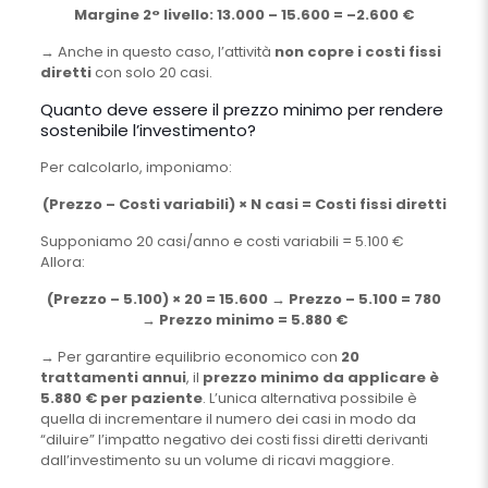
Margine 2° livello: 13.000 – 15.600 = –2.600 €
→ Anche in questo caso, l’attività
non copre i costi fissi
diretti
con solo 20 casi.
Quanto deve essere il prezzo minimo per rendere
sostenibile l’investimento?
Per calcolarlo, imponiamo:
(Prezzo – Costi variabili) × N casi = Costi fissi diretti
Supponiamo 20 casi/anno e costi variabili = 5.100 €
Allora:
(Prezzo – 5.100) × 20 = 15.600 → Prezzo – 5.100 = 780
→ Prezzo minimo = 5.880 €
→ Per garantire equilibrio economico con
20
trattamenti annui
, il
prezzo minimo da applicare è
5.880 € per paziente
. L’unica alternativa possibile è
quella di incrementare il numero dei casi in modo da
“diluire” l’impatto negativo dei costi fissi diretti derivanti
dall’investimento su un volume di ricavi maggiore.