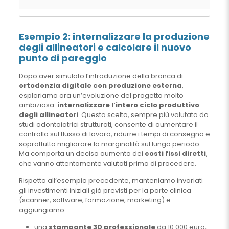
Esempio 2: internalizzare la produzione
degli allineatori e calcolare il nuovo
punto di pareggio
Dopo aver simulato l’introduzione della branca di
ortodonzia digitale con produzione esterna
,
esploriamo ora un’evoluzione del progetto molto
ambiziosa:
internalizzare l’intero ciclo produttivo
degli allineatori
. Questa scelta, sempre più valutata da
studi odontoiatrici strutturati, consente di aumentare il
controllo sul flusso di lavoro, ridurre i tempi di consegna e
soprattutto migliorare la marginalità sul lungo periodo.
Ma comporta un deciso aumento dei
costi fissi diretti
,
che vanno attentamente valutati prima di procedere.
Rispetto all’esempio precedente, manteniamo invariati
gli investimenti iniziali già previsti per la parte clinica
(scanner, software, formazione, marketing) e
aggiungiamo:
una
stampante 3D professionale
da 10.000 euro,