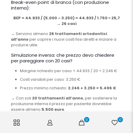
Break-even point di branca (con produzione
interna):
BEP = 44.933 / (5.000 – 3.250) = 44.933 / 1.750 ≈ 25,7
→ 26 casi
→ Servono almeno
26 trattamenti ortodontici
all’anno
per coprire i nuovi costi fissi diretti e iniziare a
produrre utile.
Simulazione inversa: che prezzo devo chiedere
per pareggiare con 20 casi?
Margine richiesto per caso = 44.933 / 20 = 2.246 €
Costi variabili per caso: 3.250 €
Prezzo minimo richiesto:
2.246 + 3.250 = 5.496 €
→ Con soli
20 trattamenti all’anno
, per sostenere la
produzione interna il prezzo per paziente dovrebbe
essere almeno
5.500 euro
.
Confronto con produzione esterna
0
0
Esterno
Interno