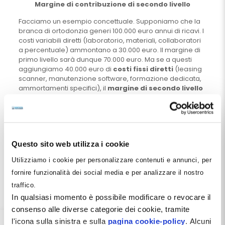
Margine di contribuzione di secondo livello
Facciamo un esempio concettuale. Supponiamo che la
branca di ortodonzia generi 100.000 euro annui di ricavi. I
costi variabili diretti (laboratorio, materiali, collaboratori
a percentuale) ammontano a 30.000 euro. Il margine di
primo livello sarà dunque 70.000 euro. Ma se a questi
aggiungiamo 40.000 euro di
costi fissi diretti
(leasing
scanner, manutenzione software, formazione dedicata,
ammortamenti specifici), il
margine di secondo livello
scende a 30.000 euro. Solo questo valore rappresenta il
vero contributo netto della branca al risultato economico
generale dello studio.
Il margine di contribuzione di secondo livello è dunque
uno
strumento strategico
in tre ambiti chiave:
Questo sito web utilizza i cookie
posizionamento del pricing
: consente di
Utilizziamo i cookie per personalizzare contenuti e annunci, per
verificare se i prezzi applicati sono coerenti con la
fornire funzionalità dei social media e per analizzare il nostro
struttura dei costi fissi diretti della branca;
traffico.
valutazione degli investimenti
: aiuta a
In qualsiasi momento è possibile modificare o revocare il
prevedere se, dopo l’introduzione di un nuovo costo
consenso alle diverse categorie dei cookie, tramite
fisso diretto, la branca sarà ancora in grado di
l'icona sulla sinistra e sulla
pagina cookie-policy
. Alcuni
generare utile;