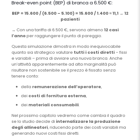
Break-even point (BEP) di branca a 6.500 €:
BEP = 15.600 / (6.500 – 5.100) = 15.600 / 1.400 ≈ 11,1 → 12
pazienti
→ Con una tariffa di 6.500 €, servono almeno
12 casi
l’anno
per raggiungere il punto di pareggio.
Questa simulazione dimostra in modo inequivocabile
quanto sia strategico valutare
tutti i costi diretti
– fissi
e variabili – prima di avviare una nuova branca. Anche
un’attività apparentemente ad alta marginalità può
risultare non sostenibile se il prezzo è fissato senza
tenere conto:
della
remunerazione dell’operatore
,
dei
costi di fornitura esterna
,
dei
materiali consumabili
.
Nel prossimo capitolo vedremo come cambia il quadro
se lo studio decide di
internalizzare la produzione
degli allineatori
, riducendo parte dei costi variabili ma
generando nuovi costi fissi diretti.