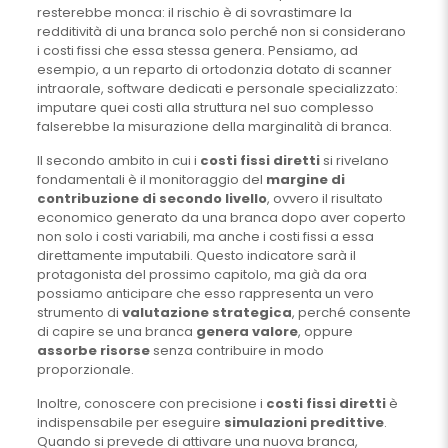
resterebbe monca: il rischio è di sovrastimare la
redditività di una branca solo perché non si considerano
i costi fissi che essa stessa genera. Pensiamo, ad
esempio, a un reparto di ortodonzia dotato di scanner
intraorale, software dedicati e personale specializzato:
imputare quei costi alla struttura nel suo complesso
falserebbe la misurazione della marginalità di branca.
Il secondo ambito in cui i
costi fissi diretti
si rivelano
fondamentali è il monitoraggio del
margine di
contribuzione di secondo livello
, ovvero il risultato
economico generato da una branca dopo aver coperto
non solo i costi variabili, ma anche i costi fissi a essa
direttamente imputabili. Questo indicatore sarà il
protagonista del prossimo capitolo, ma già da ora
possiamo anticipare che esso rappresenta un vero
strumento di
valutazione strategica
, perché consente
di capire se una branca
genera valore
, oppure
assorbe risorse
senza contribuire in modo
proporzionale.
Inoltre, conoscere con precisione i
costi fissi diretti
è
indispensabile per eseguire
simulazioni predittive
.
Quando si prevede di attivare una nuova branca,