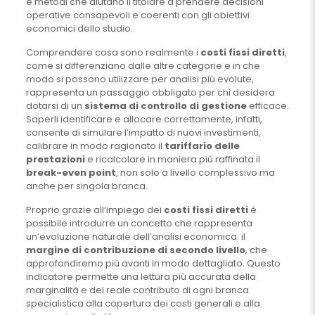
e metodi che aiutano il titolare a prendere decisioni
operative consapevoli e coerenti con gli obiettivi
economici dello studio.
Comprendere cosa sono realmente i
costi fissi diretti
,
come si differenziano dalle altre categorie e in che
modo si possono utilizzare per analisi più evolute,
rappresenta un passaggio obbligato per chi desidera
dotarsi di un
sistema di controllo di gestione
efficace.
Saperli identificare e allocare correttamente, infatti,
consente di simulare l’impatto di nuovi investimenti,
calibrare in modo ragionato il
tariffario delle
prestazioni
e ricalcolare in maniera più raffinata il
break-even point
, non solo a livello complessivo ma
anche per singola branca.
Proprio grazie all’impiego dei
costi fissi diretti
è
possibile introdurre un concetto che rappresenta
un’evoluzione naturale dell’analisi economica: il
margine di contribuzione di secondo livello
, che
approfondiremo più avanti in modo dettagliato. Questo
indicatore permette una lettura più accurata della
marginalità e del reale contributo di ogni branca
specialistica alla copertura dei costi generali e alla