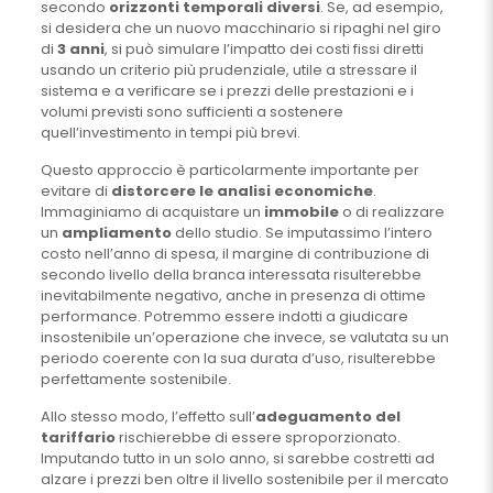
secondo
orizzonti temporali diversi
. Se, ad esempio,
si desidera che un nuovo macchinario si ripaghi nel giro
di
3 anni
, si può simulare l’impatto dei costi fissi diretti
usando un criterio più prudenziale, utile a stressare il
sistema e a verificare se i prezzi delle prestazioni e i
volumi previsti sono sufficienti a sostenere
quell’investimento in tempi più brevi.
Questo approccio è particolarmente importante per
evitare di
distorcere le analisi economiche
.
Immaginiamo di acquistare un
immobile
o di realizzare
un
ampliamento
dello studio. Se imputassimo l’intero
costo nell’anno di spesa, il margine di contribuzione di
secondo livello della branca interessata risulterebbe
inevitabilmente negativo, anche in presenza di ottime
performance. Potremmo essere indotti a giudicare
insostenibile un’operazione che invece, se valutata su un
periodo coerente con la sua durata d’uso, risulterebbe
perfettamente sostenibile.
Allo stesso modo, l’effetto sull’
adeguamento del
tariffario
rischierebbe di essere sproporzionato.
Imputando tutto in un solo anno, si sarebbe costretti ad
alzare i prezzi ben oltre il livello sostenibile per il mercato