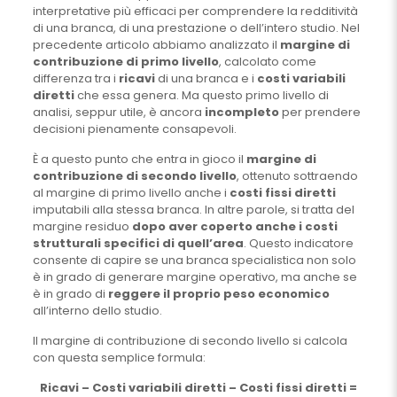
interpretative più efficaci per comprendere la redditività
di una branca, di una prestazione o dell’intero studio. Nel
precedente articolo abbiamo analizzato il
margine di
contribuzione di primo livello
, calcolato come
differenza tra i
ricavi
di una branca e i
costi variabili
diretti
che essa genera. Ma questo primo livello di
analisi, seppur utile, è ancora
incompleto
per prendere
decisioni pienamente consapevoli.
È a questo punto che entra in gioco il
margine di
contribuzione di secondo livello
, ottenuto sottraendo
al margine di primo livello anche i
costi fissi diretti
imputabili alla stessa branca. In altre parole, si tratta del
margine residuo
dopo aver coperto anche i costi
strutturali specifici di quell’area
. Questo indicatore
consente di capire se una branca specialistica non solo
è in grado di generare margine operativo, ma anche se
è in grado di
reggere il proprio peso economico
all’interno dello studio.
Il margine di contribuzione di secondo livello si calcola
con questa semplice formula:
Ricavi – Costi variabili diretti – Costi fissi diretti =