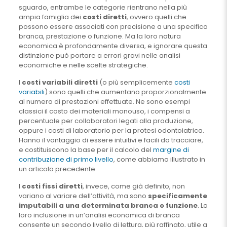
sguardo, entrambe le categorie rientrano nella più
ampia famiglia dei
costi diretti
, ovvero quelli che
possono essere associati con precisione a una specifica
branca, prestazione o funzione. Ma la loro natura
economica è profondamente diversa, e ignorare questa
distinzione può portare a errori gravi nelle analisi
economiche e nelle scelte strategiche.
I
costi variabili diretti
(o più semplicemente
costi
variabili
) sono quelli che aumentano proporzionalmente
al numero di prestazioni effettuate. Ne sono esempi
classici il costo dei materiali monouso, i compensi a
percentuale per collaboratori legati alla produzione,
oppure i costi di laboratorio per la protesi odontoiatrica.
Hanno il vantaggio di essere intuitivi e facili da tracciare,
e costituiscono la base per il calcolo del
margine di
contribuzione di primo livello
, come abbiamo illustrato in
un articolo precedente.
I
costi fissi diretti
, invece, come già definito, non
variano al variare dell’attività, ma sono
specificamente
imputabili a una determinata branca o funzione
. La
loro inclusione in un’analisi economica di branca
consente un secondo livello di lettura, più raffinato, utile a