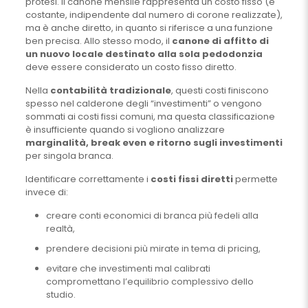
protesi. Il canone mensile rappresenta un costo fisso (è
costante, indipendente dal numero di corone realizzate),
ma è anche diretto, in quanto si riferisce a una funzione
ben precisa. Allo stesso modo, il
canone di affitto di
un nuovo locale destinato alla sola pedodonzia
deve essere considerato un costo fisso diretto.
Nella
contabilità tradizionale
, questi costi finiscono
spesso nel calderone degli “investimenti” o vengono
sommati ai costi fissi comuni, ma questa classificazione
è insufficiente quando si vogliono analizzare
marginalità, break even e ritorno sugli investimenti
per singola branca.
Identificare correttamente i
costi fissi diretti
permette
invece di:
creare conti economici di branca più fedeli alla
realtà,
prendere decisioni più mirate in tema di pricing,
evitare che investimenti mal calibrati
compromettano l’equilibrio complessivo dello
studio.