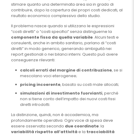
stimare quanto una determinata area sia in grado di
contribuire, dopo la copertura dei propri costi dedicati, al
risultato economico complessivo dello studio.
Il problema nasce quando si utilizzano le espressioni
“costi diretti” o “costi specifici” senza distinguerne la
componente fissa da quella variabile
. Alcuni testi e
consulenti, anche in ambito sanitario, parlano di “costi
diretti” in modo generico, generando ambiguità nei
report gestionali o nei bilanci interni. Questo può avere
conseguenze rilevanti:
calcoli errati del margine di contribuzione
, se si
mescolano voci eterogenee;
pricing incoerente
, basato su costi male allocati;
simulazioni di investimento fuorvianti
, perché
non si tiene conto dell’impatto dei nuovi costi fissi
diretti introdotti.
La distinzione, quindi, non è accademica, ma
profondamente operativa. Ogni voce di spesa deve
essere osservata secondo
due coordinate
: la
variabilità rispetto all’attività
e la
tracciabilità