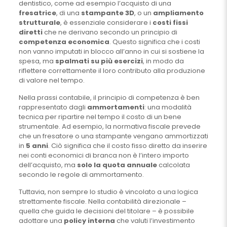
dentistico, come ad esempio l’acquisto di una
fresatrice
, di una
stampante 3D
, o un
ampliamento
strutturale
, è essenziale considerare i
costi fissi
diretti
che ne derivano secondo un principio di
competenza economica
. Questo significa che i costi
non vanno imputati in blocco all’anno in cui si sostiene la
spesa, ma
spalmati su più esercizi
, in modo da
riflettere correttamente il loro contributo alla produzione
di valore nel tempo.
Nella prassi contabile, il principio di competenza è ben
rappresentato dagli
ammortamenti
: una modalità
tecnica per ripartire nel tempo il costo di un bene
strumentale. Ad esempio, la normativa fiscale prevede
che un fresatore o una stampante vengano ammortizzati
in
5 anni
. Ciò significa che il costo fisso diretto da inserire
nei conti economici di branca non è l’intero importo
dell’acquisto, ma
solo la quota annuale
calcolata
secondo le regole di ammortamento.
Tuttavia, non sempre lo studio è vincolato a una logica
strettamente fiscale. Nella contabilità direzionale –
quella che guida le decisioni del titolare – è possibile
adottare una
policy interna
che valuti l’investimento