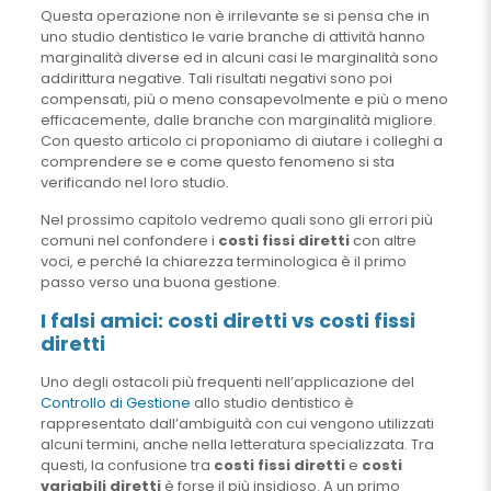
Questa operazione non è irrilevante se si pensa che in
uno studio dentistico le varie branche di attività hanno
marginalità diverse ed in alcuni casi le marginalità sono
addirittura negative. Tali risultati negativi sono poi
compensati, più o meno consapevolmente e più o meno
efficacemente, dalle branche con marginalità migliore.
Con questo articolo ci proponiamo di aiutare i colleghi a
comprendere se e come questo fenomeno si sta
verificando nel loro studio.
Nel prossimo capitolo vedremo quali sono gli errori più
comuni nel confondere i
costi fissi diretti
con altre
voci, e perché la chiarezza terminologica è il primo
passo verso una buona gestione.
I falsi amici: costi diretti vs costi fissi
diretti
Uno degli ostacoli più frequenti nell’applicazione del
Controllo di Gestione
allo studio dentistico è
rappresentato dall’ambiguità con cui vengono utilizzati
alcuni termini, anche nella letteratura specializzata. Tra
questi, la confusione tra
costi fissi diretti
e
costi
variabili diretti
è forse il più insidioso. A un primo