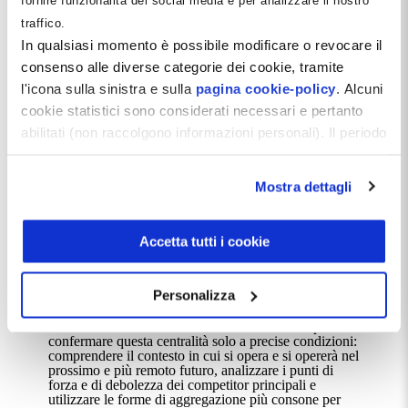
traffico.
Leggi tutto
In qualsiasi momento è possibile modificare o revocare il
consenso alle diverse categorie dei cookie, tramite
l'icona sulla sinistra e sulla
pagina cookie-policy
. Alcuni
cookie statistici sono considerati necessari e pertanto
abilitati (non raccolgono informazioni personali). Il periodo
di conservazione dei dati statistici è di 26 mesi. E'
possibile richiederne la cancellazione attraverso il
Mostra dettagli
modulo presente a questo
indirizzo:
dentistamanager.it/contatti-dentista-
manager
.
Accetta tutti i cookie
Pietro Paolo Mastinu
il
4 Luglio 2025
Chiudendo questo banner tramite apposita X in alto a
La risposta strategica alle sfide del presente è
rappresenta dall’aggregazione tra professionisti
destra, vengono accettati i cookie selezionati in quel
Personalizza
momento.
Il contesto competitivo che vede ancora oggi il
dentista al centro dell'offerta di servizi sanitari può
confermare questa centralità solo a precise condizioni:
comprendere il contesto in cui si opera e si opererà nel
prossimo e più remoto futuro, analizzare i punti di
forza e di debolezza dei competitor principali e
utilizzare le forme di aggregazione più consone per