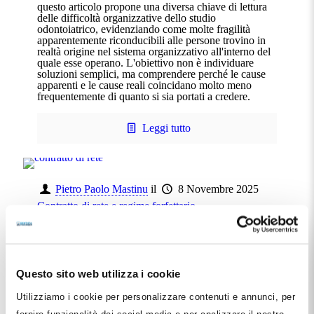
questo articolo propone una diversa chiave di lettura
delle difficoltà organizzative dello studio
odontoiatrico, evidenziando come molte fragilità
apparentemente riconducibili alle persone trovino in
realtà origine nel sistema organizzativo all'interno del
quale esse operano. L'obiettivo non è individuare
soluzioni semplici, ma comprendere perché le cause
apparenti e le cause reali coincidano molto meno
frequentemente di quanto si sia portati a credere.
Leggi tutto
Pietro Paolo Mastinu
il
8 Novembre 2025
Contratto di rete e regime forfettario
L'adesione ad un contratto di rete e in particolare in
una Rete Soggetto (o Rete pesante) quale la Rete
Dentista Manager non comporta la perdita del regime
forfettario per professionisti che si trovano ad
applicarlo ai propri redditi di lavoro autonomo. In
Questo sito web utilizza i cookie
questa Pillola spiegheremo sinteticamente per quali
ragioni le due situazioni non si pongano minimamente
Utilizziamo i cookie per personalizzare contenuti e annunci, per
in dissidio
fornire funzionalità dei social media e per analizzare il nostro