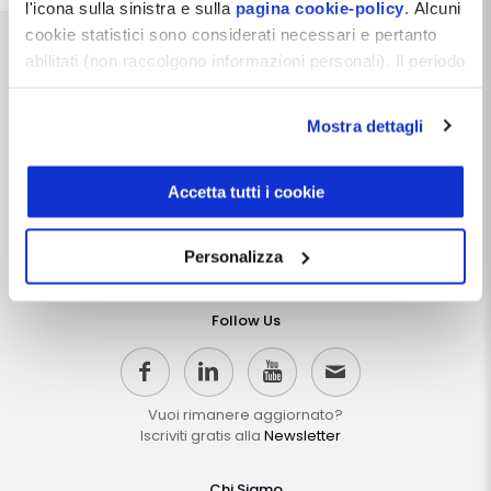
l'icona sulla sinistra e sulla
pagina cookie-policy
. Alcuni
cookie statistici sono considerati necessari e pertanto
abilitati (non raccolgono informazioni personali). Il periodo
di conservazione dei dati statistici è di 26 mesi. E'
possibile richiederne la cancellazione attraverso il
Mostra dettagli
modulo presente a questo
Dentista Manager S.r.l.
indirizzo:
dentistamanager.it/contatti-dentista-
Via Dante, 2
manager
.
Accetta tutti i cookie
Zelo Buon Persico (LO)
Chiudendo questo banner tramite apposita X in alto a
P.IVA 12066550968
destra, vengono accettati i cookie selezionati in quel
REA LO-2638310
Personalizza
Capitale Sociale i.v. 10.000 €
momento.
Follow Us
Vuoi rimanere aggiornato?
Iscriviti gratis alla
Newsletter
Chi Siamo