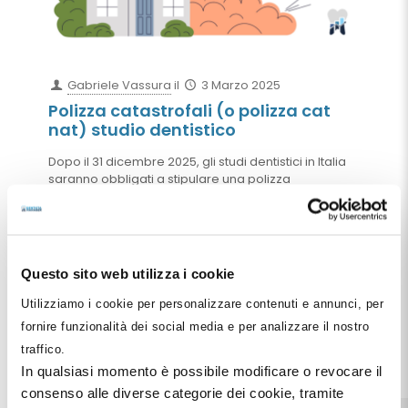
Gabriele Vassura
il
3 Marzo 2025
Polizza catastrofali (o polizza cat
nat) studio dentistico
Dopo il 31 dicembre 2025, gli studi dentistici in Italia
saranno obbligati a stipulare una polizza
assicurativa per coprire i danni derivanti da eventi
catastrofali come terremoti, alluvioni e frane.
Questa guida approfondisce i dettagli normativi, chi
è obbligato, cosa copre l’assicurazione e come
adeguarsi alla nuova normativa. Proteggere il
Questo sito web utilizza i cookie
proprio studio dentistico da rischi catastrofali non è
solo un obbligo di legge, ma una scelta strategica
Utilizziamo i cookie per personalizzare contenuti e annunci, per
per garantire stabilità e continuità operativa.
fornire funzionalità dei social media e per analizzare il nostro
traffico.
Leggi tutto
In qualsiasi momento è possibile modificare o revocare il
consenso alle diverse categorie dei cookie, tramite