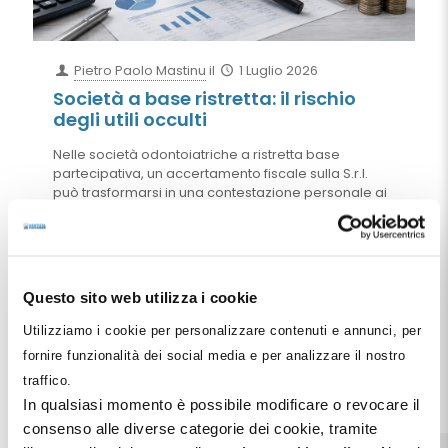
Pietro Paolo Mastinu
il
1 Luglio 2026
Società a base ristretta: il rischio
degli utili occulti
Nelle società odontoiatriche a ristretta base
partecipativa, un accertamento fiscale sulla S.r.l.
può trasformarsi in una contestazione personale ai
soci. Il tema riguarda la presunzione di distribuzione
degli utili extracontabili: se il Fisco accerta maggiori
redditi in capo alla società, può sostenere che siano
stati attribuiti ai soci. Ma non ogni rettifica fiscale
genera denaro occulto distribuibile. Per questo le
Questo sito web utilizza i cookie
S.r.l. odontoiatriche devono curare governance,
tracciabilità dei flussi e separazione tra società e
Utilizziamo i cookie per personalizzare contenuti e annunci, per
soci.
fornire funzionalità dei social media e per analizzare il nostro
traffico.
Leggi tutto
In qualsiasi momento è possibile modificare o revocare il
consenso alle diverse categorie dei cookie, tramite