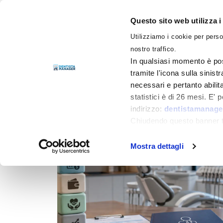
Questo sito web utilizza i
Utilizziamo i cookie per perso
LIBRI
nostro traffico.
In qualsiasi momento è pos
tramite l'icona sulla sinist
necessari e pertanto abilit
Filtra per
Categorie
statistici è di 26 mesi. E'
indirizzo:
dentistamanager
Chiudendo questo banner tr
momento.
Mostra dettagli