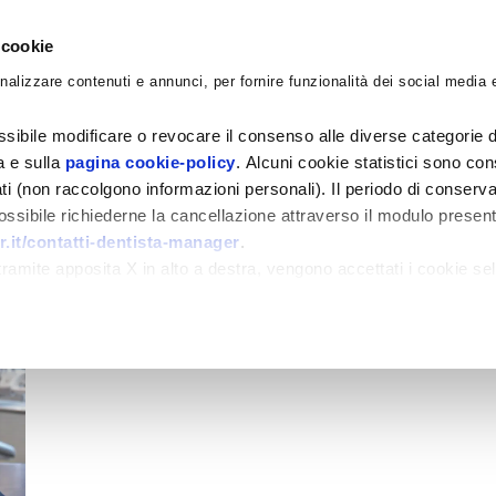
 cookie
nalizzare contenuti e annunci, per fornire funzionalità dei social media e
CORSI
ACADEMY
CONSULENZE
BLO
sibile modificare o revocare il consenso alle diverse categorie d
ra e sulla
pagina cookie-policy
. Alcuni cookie statistici sono con
ati (non raccolgono informazioni personali). Il periodo di conserva
 possibile richiederne la cancellazione attraverso il modulo presen
.it/contatti-dentista-manager
.
amite apposita X in alto a destra, vengono accettati i cookie sel