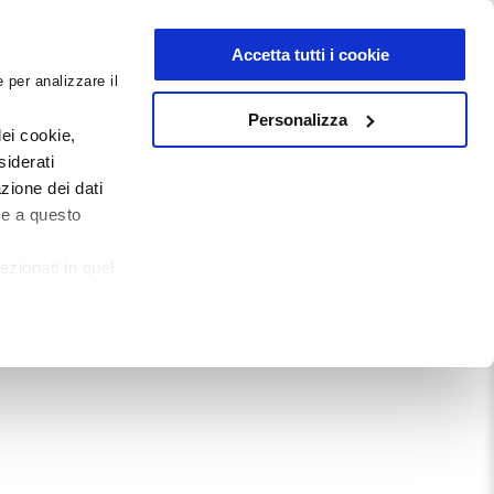
NEWSLETTER
Accetta tutti i cookie
 per analizzare il
0
0
G
DOCUMENTI
Personalizza
ei cookie,
siderati
zione dei dati
Mostra tutto
te a questo
ezionati in quel