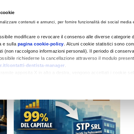
 cookie
nalizzare contenuti e annunci, per fornire funzionalità dei social media e
CORSI
ACADEMY
CONSULENZE
BLO
sibile modificare o revocare il consenso alle diverse categorie d
ra e sulla
pagina cookie-policy
. Alcuni cookie statistici sono con
ati (non raccolgono informazioni personali). Il periodo di conserva
 possibile richiederne la cancellazione attraverso il modulo presen
.it/contatti-dentista-manager
.
amite apposita X in alto a destra, vengono accettati i cookie sel