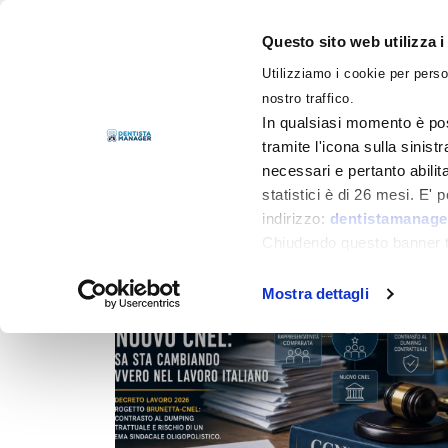
Questo sito web utilizza i
Utilizziamo i cookie per perso
LIBRI
nostro traffico.
In qualsiasi momento è pos
tramite l'icona sulla sinist
necessari e pertanto abilit
Filtra per
Categorie
statistici è di 26 mesi. E'
indirizzo:
dentistamanager
Chiudendo questo banner tr
momento.
Mostra dettagli