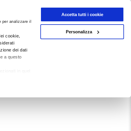
NEWSLETTER
Accetta tutti i cookie
 per analizzare il
0
0
G
DOCUMENTI
Personalizza
ei cookie,
siderati
zione dei dati
Mostra tutto
te a questo
ezionati in quel