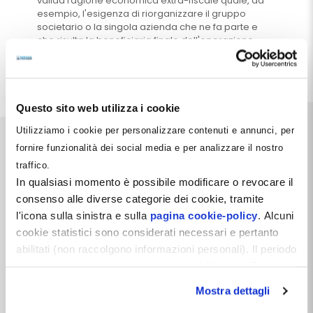
valida ragione economica extra-fiscale quale, ad
esempio, l'esigenza di riorganizzare il gruppo
societario o la singola azienda che ne fa parte e
che risulta la beneficiaria finale dell'operazione.
Leggi tutto
Questo sito web utilizza i cookie
Utilizziamo i cookie per personalizzare contenuti e annunci, per
fornire funzionalità dei social media e per analizzare il nostro
traffico.
In qualsiasi momento è possibile modificare o revocare il
consenso alle diverse categorie dei cookie, tramite
Dentista Manager S.r.l.
l'icona sulla sinistra e sulla
pagina cookie-policy
. Alcuni
Via Dante, 2
cookie statistici sono considerati necessari e pertanto
Zelo Buon Persico (LO)
abilitati (non raccolgono informazioni personali). Il periodo
P.IVA 12066550968
REA LO-2638310
di conservazione dei dati statistici è di 26 mesi. E'
Capitale Sociale i.v. 10.000 €
possibile richiederne la cancellazione attraverso il
Mostra dettagli
modulo presente a questo