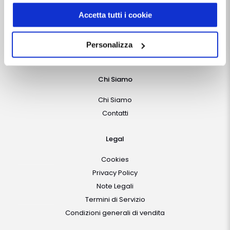
Follow Us
indirizzo:
dentistamanager.it/contatti-dentista-
manager
.
Accetta tutti i cookie
Chiudendo questo banner tramite apposita X in alto a
destra, vengono accettati i cookie selezionati in quel
Vuoi rimanere aggiornato?
Personalizza
momento.
Iscriviti gratis alla
Newsletter
Chi Siamo
Chi Siamo
Contatti
Legal
Cookies
Privacy Policy
Note Legali
Termini di Servizio
Condizioni generali di vendita