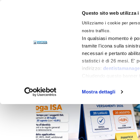
Questo sito web utilizza i
Utilizziamo i cookie per perso
LIBRI
nostro traffico.
In qualsiasi momento è pos
tramite l'icona sulla sinist
necessari e pertanto abilit
Filtra per
Categorie
statistici è di 26 mesi. E'
indirizzo:
dentistamanager
Chiudendo questo banner tr
momento.
Mostra dettagli