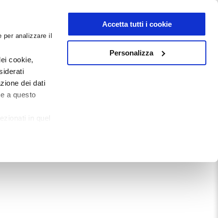
NEWSLETTER
Accetta tutti i cookie
 per analizzare il
0
0
G
DOCUMENTI
Personalizza
ei cookie,
siderati
zione dei dati
Mostra tutto
te a questo
ezionati in quel