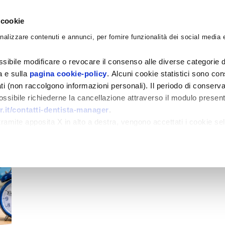
 cookie
nalizzare contenuti e annunci, per fornire funzionalità dei social media e
CORSI
ACADEMY
CONSULENZE
BLO
sibile modificare o revocare il consenso alle diverse categorie d
ra e sulla
pagina cookie-policy
. Alcuni cookie statistici sono con
ati (non raccolgono informazioni personali). Il periodo di conserva
 possibile richiederne la cancellazione attraverso il modulo presen
.it/contatti-dentista-manager
.
amite apposita X in alto a destra, vengono accettati i cookie sel