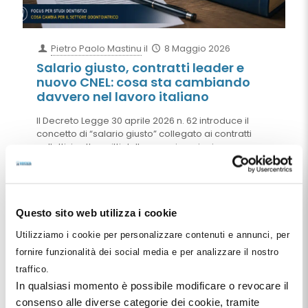
Pietro Paolo Mastinu
il
8 Maggio 2026
Salario giusto, contratti leader e
nuovo CNEL: cosa sta cambiando
davvero nel lavoro italiano
Il Decreto Legge 30 aprile 2026 n. 62 introduce il
concetto di “salario giusto” collegato ai contratti
collettivi sottoscritti dalle organizzazioni
comparativamente più rappresentative sul piano
nazionale. Ma il riferimento al trattamento
economico complessivo e il nuovo sistema dei
“contratti leader” promosso dal CNEL rischiano di
cambiare profondamente gli equilibri della
Questo sito web utilizza i cookie
contrattazione collettiva italiana, con effetti
Utilizziamo i cookie per personalizzare contenuti e annunci, per
importanti anche per studi dentistici e società
odontoiatriche.
fornire funzionalità dei social media e per analizzare il nostro
traffico.
Leggi tutto
In qualsiasi momento è possibile modificare o revocare il
consenso alle diverse categorie dei cookie, tramite