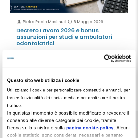
Pietro Paolo Mastinu
il
8 Maggio 2026
Decreto Lavoro 2026 e bonus
assunzioni per studi e ambulatori
odontoiatrici
Il Decreto Lavoro 2026 introduce bonus assunzioni e
incentivi contributivi che possono aiutare studi
dentistici e cliniche odontoiatriche a ridurre il costo
del personale. Bonus giovani, bonus donne,
stabilizzazioni e nuove regole sul salario giusto:
Questo sito web utilizza i cookie
guida pratica per il settore dentale.
Utilizziamo i cookie per personalizzare contenuti e annunci, per
Leggi tutto
fornire funzionalità dei social media e per analizzare il nostro
traffico.
In qualsiasi momento è possibile modificare o revocare il
consenso alle diverse categorie dei cookie, tramite
l'icona sulla sinistra e sulla
pagina cookie-policy
. Alcuni
cookie statistici sono considerati necessari e pertanto