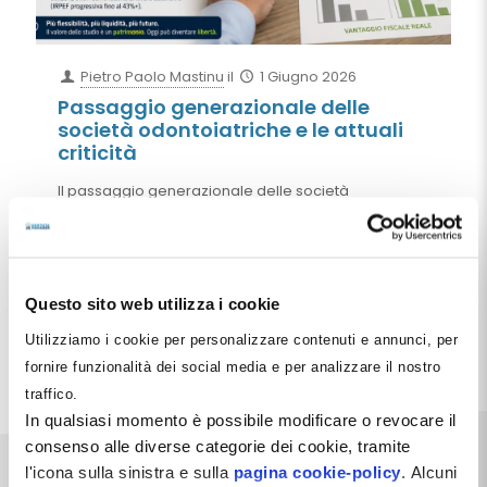
Pietro Paolo Mastinu
il
1 Giugno 2026
Passaggio generazionale delle
società odontoiatriche e le attuali
criticità
Il passaggio generazionale delle società
odontoiatriche non coincide con la semplice
trasmissione delle quote agli eredi. Le recenti
pronunce di Cassazione e Agenzia delle Entrate
confermano che il vero tema è l'individuazione del
soggetto che eserciterà il controllo della società e
Questo sito web utilizza i cookie
garantirà la continuità dell'impresa.
Utilizziamo i cookie per personalizzare contenuti e annunci, per
Leggi tutto
fornire funzionalità dei social media e per analizzare il nostro
traffico.
In qualsiasi momento è possibile modificare o revocare il
consenso alle diverse categorie dei cookie, tramite
l'icona sulla sinistra e sulla
pagina cookie-policy
. Alcuni