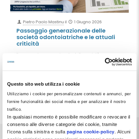
Pietro Paolo Mastinu
il
1 Giugno 2026
Passaggio generazionale delle
società odontoiatriche e le attuali
criticità
Il passaggio generazionale delle società
odontoiatriche non coincide con la semplice
trasmissione delle quote agli eredi. Le recenti
pronunce di Cassazione e Agenzia delle Entrate
confermano che il vero tema è l'individuazione del
soggetto che eserciterà il controllo della società e
Questo sito web utilizza i cookie
garantirà la continuità dell'impresa.
Utilizziamo i cookie per personalizzare contenuti e annunci, per
fornire funzionalità dei social media e per analizzare il nostro
Leggi tutto
traffico.
In qualsiasi momento è possibile modificare o revocare il
consenso alle diverse categorie dei cookie, tramite
l'icona sulla sinistra e sulla
pagina cookie-policy
. Alcuni