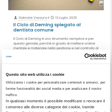
Gabriele Vassura
il
13 Luglio 2025
Il Ciclo di Deming spiegato al
dentista comune
Il Ciclo di Deming è uno strumento semplice e per
questo geniale, perchè in grado di mettere ordine
mentale e materiale nella gestione e nel controllo di
gestione di uno studio dentistico. Esso impone una
concatenazione logica dei processi e delle attività
che produce risultati tangibili in un arco di tempo
relativamente breve. Definisce le dinamiche
produttive corrette, identifica le priorità e,
Questo sito web utilizza i cookie
soprattutto, inchioda il dentista alle proprie
responsabilità, senza consentirgli il facile ricorso
Utilizziamo i cookie per personalizzare contenuti e annunci, per
agli alibi ed al vittimismo.
fornire funzionalità dei social media e per analizzare il nostro
traffico.
Leggi tutto
In qualsiasi momento è possibile modificare o revocare il
consenso alle diverse categorie dei cookie, tramite