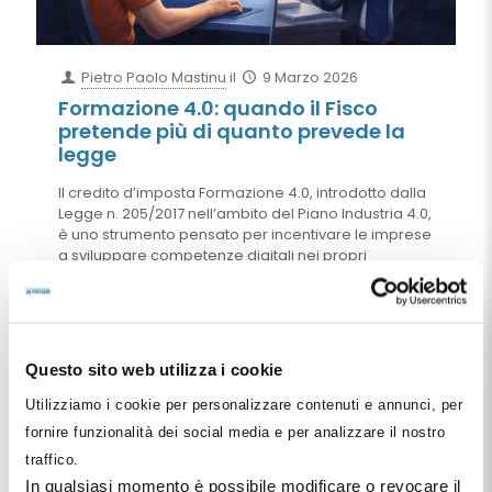
Pietro Paolo Mastinu
il
9 Marzo 2026
Formazione 4.0: quando il Fisco
pretende più di quanto prevede la
legge
Il credito d’imposta Formazione 4.0, introdotto dalla
Legge n. 205/2017 nell’ambito del Piano Industria 4.0,
è uno strumento pensato per incentivare le imprese
a sviluppare competenze digitali nei propri
lavoratori. Negli ultimi anni, tuttavia, alcuni
accertamenti fiscali hanno contestato il beneficio
sostenendo che i corsi debbano essere coerenti
con le mansioni dei dipendenti. Questa condizione,
però, non è prevista né dalla normativa nazionale
Questo sito web utilizza i cookie
né dalla disciplina europea sugli aiuti alla
formazione. La giurisprudenza tributaria tende infatti
Utilizziamo i cookie per personalizzare contenuti e annunci, per
a riconoscere che l’agevolazione spetta anche
fornire funzionalità dei social media e per analizzare il nostro
quando la formazione serve proprio ad acquisire
traffico.
nuove competenze.
In qualsiasi momento è possibile modificare o revocare il