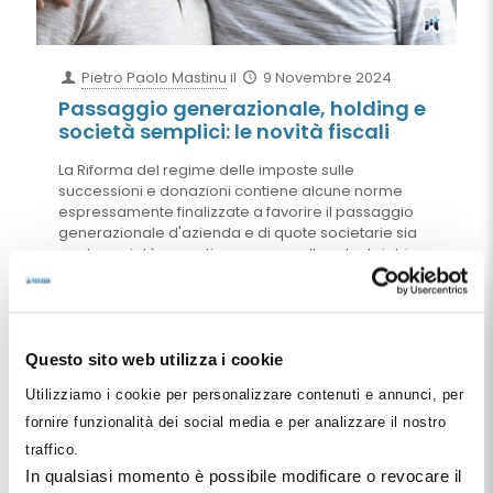
Pietro Paolo Mastinu
il
9 Novembre 2024
Passaggio generazionale, holding e
società semplici: le novità fiscali
La Riforma del regime delle imposte sulle
successioni e donazioni contiene alcune norme
espressamente finalizzate a favorire il passaggio
generazionale d'azienda e di quote societarie sia
per le società operative come quella odontoiatrica
che per le holding, le immobiliari e le società
semplici. L'abolizione contestuale del coacervo ha
fatto il resto, comportando importanti novità per il
dentista imprenditore che trova ancora una volta il
Legislatore schierato dalla sua parte nel momento
Questo sito web utilizza i cookie
in cui lo stesso dentista decida di porre mano al
Utilizziamo i cookie per personalizzare contenuti e annunci, per
passaggio generazionale della propria azienda
sanitaria e del proprio patrimonio personale.
fornire funzionalità dei social media e per analizzare il nostro
traffico.
Leggi tutto
In qualsiasi momento è possibile modificare o revocare il