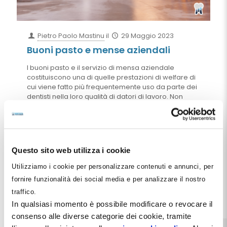
Pietro Paolo Mastinu
il
29 Maggio 2023
Buoni pasto e mense aziendali
I buoni pasto e il servizio di mensa aziendale
costituiscono una di quelle prestazioni di welfare di
cui viene fatto più frequentemente uso da parte dei
dentisti nella loro qualità di datori di lavoro. Non
sempre questa frequenza di utilizzo si accompagna
alla dettagliata conoscenza della disciplina relativa
e in particolare in merito ai vincoli e alle opportunità
in senso fiscale e contributivo che a questa
disciplina sono legati. In questo articolo si provvede
Questo sito web utilizza i cookie
a fornire tutte le informazioni che possono aiutare il
dentista a gestire al meglio questo importante
Utilizziamo i cookie per personalizzare contenuti e annunci, per
capitolo del welfare
fornire funzionalità dei social media e per analizzare il nostro
traffico.
Leggi tutto
In qualsiasi momento è possibile modificare o revocare il
consenso alle diverse categorie dei cookie, tramite