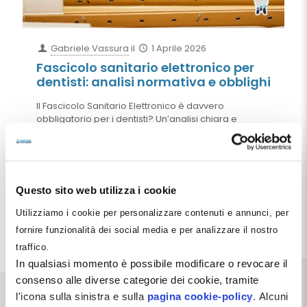
Gabriele Vassura
il
1 Aprile 2026
Fascicolo sanitario elettronico per
dentisti: analisi normativa e obblighi
Il Fascicolo Sanitario Elettronico è davvero
obbligatorio per i dentisti? Un’analisi chiara e
completa della normativa mostra che l’obbligo
esiste anche per il privato, ma riguarda solo
specifici documenti sanitari. In questo articolo
chiariamo cosa dice davvero la legge, quali dati
devono essere trasmessi, quali no e quali sono oggi
Questo sito web utilizza i cookie
i rischi concreti per lo studio odontoiatrico.
Utilizziamo i cookie per personalizzare contenuti e annunci, per
Leggi tutto
fornire funzionalità dei social media e per analizzare il nostro
traffico.
In qualsiasi momento è possibile modificare o revocare il
consenso alle diverse categorie dei cookie, tramite
l'icona sulla sinistra e sulla
pagina cookie-policy
. Alcuni