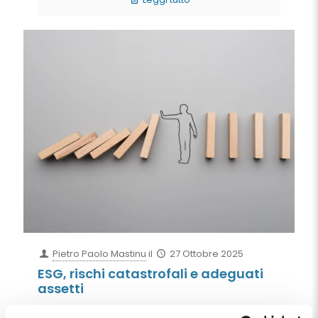
Pietro Paolo Mastinu
il
27 Ottobre 2025
ESG, rischi catastrofali e adeguati
assetti
Mentre c'è chi fatica le proverbiali sette camicie per