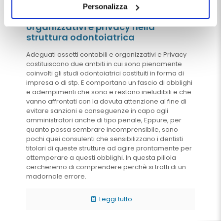
destra, vengono accettati i cookie selezionati in quel
Pietro Paolo Mastinu
il
15 Aprile 2025
Personalizza
momento.
Adeguati assetti contabili e
organizzativi e privacy nella
struttura odontoiatrica
Adeguati assetti contabili e organizzativi e Privacy
costituiscono due ambiti in cui sono pienamente
coinvolti gli studi odontoiatrici costituiti in forma di
impresa o di stp. E comportano un fascio di obblighi
e adempimenti che sono e restano ineludibili e che
vanno affrontati con la dovuta attenzione al fine di
evitare sanzioni e conseguenze in capo agli
amministratori anche di tipo penale, Eppure, per
quanto possa sembrare incomprensibile, sono
pochi quei consulenti che sensibilizzano i dentisti
titolari di queste strutture ad agire prontamente per
ottemperare a questi obblighi. In questa pillola
cercheremo di comprendere perchè si tratti di un
madornale errore.
Leggi tutto