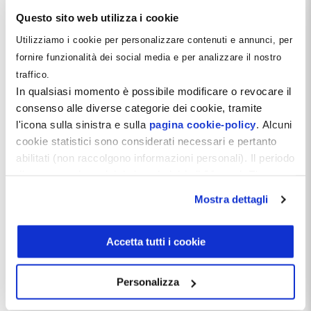
conseguenze rilevanti sul DURC e sulla possibilità di
Questo sito web utilizza i cookie
contestare un addebito INAIL. Una pillola pratica per
dentisti e società odontoiatriche.
Utilizziamo i cookie per personalizzare contenuti e annunci, per
fornire funzionalità dei social media e per analizzare il nostro
Leggi tutto
traffico.
In qualsiasi momento è possibile modificare o revocare il
consenso alle diverse categorie dei cookie, tramite
l'icona sulla sinistra e sulla
pagina cookie-policy
. Alcuni
cookie statistici sono considerati necessari e pertanto
abilitati (non raccolgono informazioni personali). Il periodo
di conservazione dei dati statistici è di 26 mesi. E'
possibile richiederne la cancellazione attraverso il
Mostra dettagli
modulo presente a questo
indirizzo:
dentistamanager.it/contatti-dentista-
manager
.
Accetta tutti i cookie
Chiudendo questo banner tramite apposita X in alto a
destra, vengono accettati i cookie selezionati in quel
Personalizza
momento.