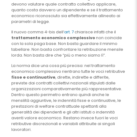
devono valutare quale contratto collettivo applicare,
quanto costa davvero un dipendente e se il trattamento
economico riconosciuto sia effettivamente allineato ai
parametri di legge.
Il nuovo comma 4-bis dell’
art. 7
chiarisce infatti che il
trattamento economico complessivo
non coincide
con la sola paga base. Non basta guardare il minimo
tabellare. Non basta confrontare la retribuzione mensile
lorda. Non basta dire che “più o meno siamo lì”.
La norma dice una cosa più precisa: nel trattamento
economico complessivo rientrano tutte le voci retributive
fisse e continuative
, dirette, indirette e differite,
previste dai contratti collettivi nazionali stipulati dalle
organizzazioni comparativamente più rappresentative.
Dentro questo perimetro entrano quindi anche le
mensilità aggiuntive, le indennità fisse e continuative, le
prestazioni di welfare contrattuale spettanti alla
generalità dei dipendenti e gli altri istituti o indennità
aventi valore economico. Restano invece fuori le voci
retributive discrezionali e variabili attribuite ai singoli
lavoratori.