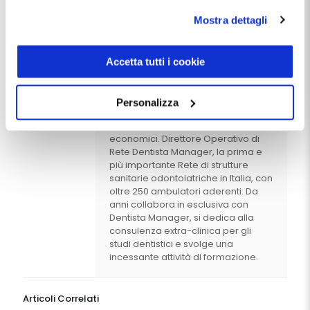
perfezionato in Discipline Bancarie
possibile richiederne la cancellazione attraverso il
e Finanziarie. E' abilitato come RSPP
Mostra dettagli
modulo presente a questo
e come DPO e ha conseguito la
indirizzo:
dentistamanager.it/contatti-dentista-
certificazione EFPA. Fondatore e
Presidente di ANTAMOP
manager
.
Accetta tutti i cookie
(Associazione Nazionale Soci e
Chiudendo questo banner tramite apposita X in alto a
Titolari Ambulatori Odontoiatrici e
destra, vengono accettati i cookie selezionati in quel
Polispecialistici), che federa e tutela
Personalizza
momento.
gli ambulatori singoli, non
appartenenti a grandi gruppi
economici. Direttore Operativo di
Rete Dentista Manager, la prima e
più importante Rete di strutture
sanitarie odontoiatriche in Italia, con
oltre 250 ambulatori aderenti. Da
anni collabora in esclusiva con
Dentista Manager, si dedica alla
consulenza extra-clinica per gli
studi dentistici e svolge una
incessante attività di formazione.
Articoli Correlati