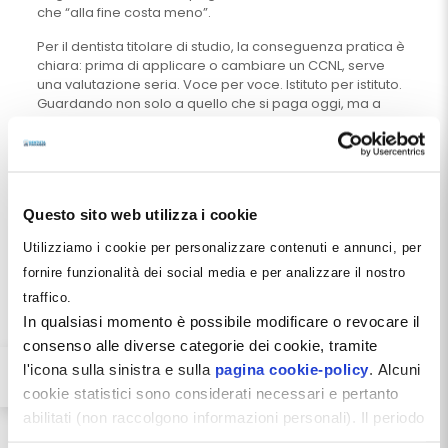
che “alla fine costa meno”.
Per il dentista titolare di studio, la conseguenza pratica è
chiara: prima di applicare o cambiare un CCNL, serve
una valutazione seria. Voce per voce. Istituto per istituto.
Guardando non solo a quello che si paga oggi, ma a
tutto ciò che il contratto riconosce al lavoratore in modo
fisso, continuativo e economicamente rilevante.
Perché il salario giusto, dopo questa modifica, non è più
una formula generica. È un parametro da misurare. E chi
gestisce uno studio dentistico non può permettersi di
Questo sito web utilizza i cookie
misurarlo male.
Utilizziamo i cookie per personalizzare contenuti e annunci, per
Condividi
fornire funzionalità dei social media e per analizzare il nostro
traffico.
Facebook
Pinterest
X
LinkedIn
Email
WhatsApp
Telegr
In qualsiasi momento è possibile modificare o revocare il
consenso alle diverse categorie dei cookie, tramite
l'icona sulla sinistra e sulla
pagina cookie-policy
. Alcuni
cookie statistici sono considerati necessari e pertanto
Pietro Paolo Mastinu
abilitati (non raccolgono informazioni personali). Il periodo
Classe 1964. E' laureato con lode in
Economia e Commercio e si è
di conservazione dei dati statistici è di 26 mesi. E'