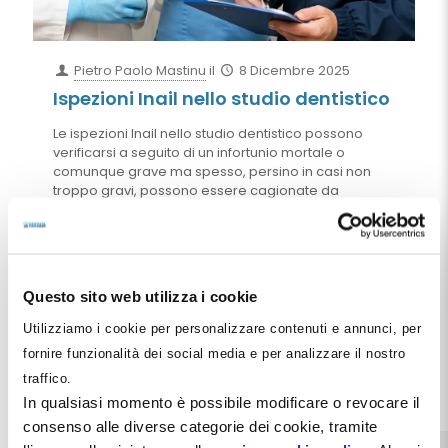
Pietro Paolo Mastinu
il
8 Dicembre 2025
Ispezioni Inail nello studio dentistico
Le ispezioni Inail nello studio dentistico possono
verificarsi a seguito di un infortunio mortale o
comunque grave ma spesso, persino in casi non
troppo gravi, possono essere cagionate da
comportamenti contro-producenti messi in atto da
parte del titolare. Alcuni di tali comportamenti si
ripetono con una certa frequenza nella piena
inconsapevolezza in merito alle conseguenze. In
questo articolo cerchiamo di fare luce sulla
Questo sito web utilizza i cookie
questione in modo tale da rendere edotto il dentista
sui comportamenti da evitare e quelli che appaiono
Utilizziamo i cookie per personalizzare contenuti e annunci, per
più indicati.
fornire funzionalità dei social media e per analizzare il nostro
traffico.
Leggi tutto
In qualsiasi momento è possibile modificare o revocare il
consenso alle diverse categorie dei cookie, tramite