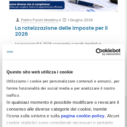
Pietro Paolo Mastinu
il
1 Giugno 2026
La rateizzazione delle imposte per il
2026
La proroga ISA 2026 consente a molti dentisti e
società odontoiatriche di rinviare i versamenti fiscali
al 20 luglio o al 20 agosto. La misura non modifica le
regole della rateizzazione, ma ne sposta il termine
iniziale, offrendo nuove opportunità di gestione
della liquidità e della pianificazione finanziaria.
Questo sito web utilizza i cookie
Utilizziamo i cookie per personalizzare contenuti e annunci, per
Leggi tutto
fornire funzionalità dei social media e per analizzare il nostro
traffico.
In qualsiasi momento è possibile modificare o revocare il
consenso alle diverse categorie dei cookie, tramite
l'icona sulla sinistra e sulla
pagina cookie-policy
. Alcuni
cookie statistici sono considerati necessari e pertanto