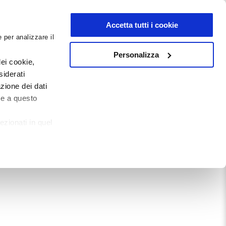
NEWSLETTER
Accetta tutti i cookie
 per analizzare il
0
0
G
DOCUMENTI
Personalizza
ei cookie,
siderati
zione dei dati
Mostra tutto
te a questo
ezionati in quel