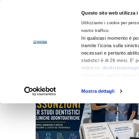
Questo sito web utilizza i
Utilizziamo i cookie per perso
LIBRI
nostro traffico.
In qualsiasi momento è pos
tramite l'icona sulla sinist
necessari e pertanto abilit
Filtra per
Categorie
statistici è di 26 mesi. E'
indirizzo:
dentistamanager
Chiudendo questo banner tr
momento.
Mostra dettagli