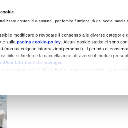
 cookie
nalizzare contenuti e annunci, per fornire funzionalità dei social media e
CORSI
ACADEMY
CONSULENZE
BLO
sibile modificare o revocare il consenso alle diverse categorie d
ra e sulla
pagina cookie-policy
. Alcuni cookie statistici sono con
ati (non raccolgono informazioni personali). Il periodo di conserva
 possibile richiederne la cancellazione attraverso il modulo presen
.it/contatti-dentista-manager
.
amite apposita X in alto a destra, vengono accettati i cookie sel