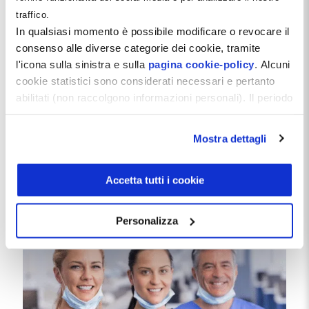
traffico.
In qualsiasi momento è possibile modificare o revocare il
consenso alle diverse categorie dei cookie, tramite
l'icona sulla sinistra e sulla
pagina cookie-policy
. Alcuni
cookie statistici sono considerati necessari e pertanto
Gabriele Vassura
il
21 Marzo 2015
abilitati (non raccolgono informazioni personali). Il periodo
Consulenza odontoiatrica: una
di conservazione dei dati statistici è di 26 mesi. E'
professione atipica
possibile richiederne la cancellazione attraverso il
Mostra dettagli
Questo articolo rappresenta l'ideale continuazione
modulo presente a questo
dell'articolo "Dentista Consulente" pubblicato su
indirizzo:
dentistamanager.it/contatti-dentista-
questo blog.
manager
.
Accetta tutti i cookie
Chiudendo questo banner tramite apposita X in alto a
Leggi tutto
destra, vengono accettati i cookie selezionati in quel
Personalizza
momento.