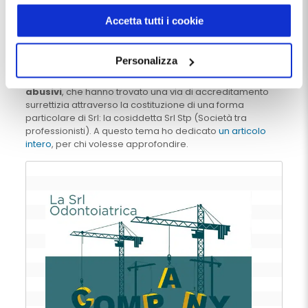
indirizzo:
dentistamanager.it/contatti-dentista-
esercitarla forti di un titolo
manager
.
Accetta tutti i cookie
abilitante. In questo i dentisti hanno
Chiudendo questo banner tramite apposita X in alto a
ancora tanto da imparare.
destra, vengono accettati i cookie selezionati in quel
Personalizza
momento.
Ironia della sorte i loro maestri sarebbero proprio gli
abusivi
, che hanno trovato una via di accreditamento
surrettizia attraverso la costituzione di una forma
particolare di Srl: la cosiddetta Srl Stp (Società tra
professionisti). A questo tema ho dedicato
un articolo
intero
, per chi volesse approfondire.