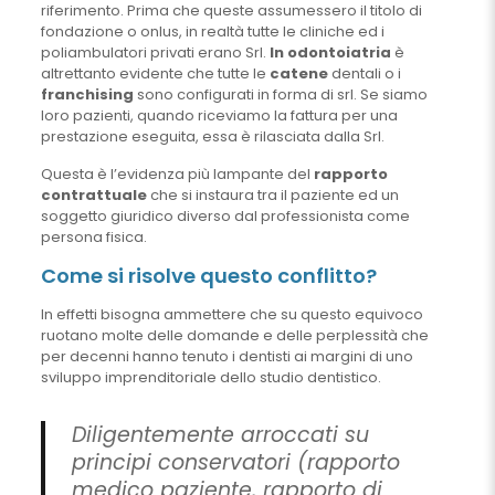
riferimento. Prima che queste assumessero il titolo di
fondazione o onlus, in realtà tutte le cliniche ed i
poliambulatori privati erano Srl.
In odontoiatria
è
altrettanto evidente che tutte le
catene
dentali o i
franchising
sono configurati in forma di srl. Se siamo
loro pazienti, quando riceviamo la fattura per una
prestazione eseguita, essa è rilasciata dalla Srl.
Questa è l’evidenza più lampante del
rapporto
contrattuale
che si instaura tra il paziente ed un
soggetto giuridico diverso dal professionista come
persona fisica.
Come si risolve questo conflitto?
In effetti bisogna ammettere che su questo equivoco
ruotano molte delle domande e delle perplessità che
per decenni hanno tenuto i dentisti ai margini di uno
sviluppo imprenditoriale dello studio dentistico.
Diligentemente arroccati su
principi conservatori (rapporto
medico paziente, rapporto di