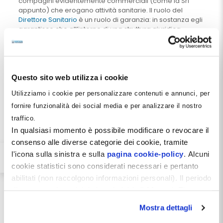
compagini evidentemente commerciali (come la Srl
appunto) che erogano attività sanitarie. Il ruolo del
Direttore Sanitario
è un ruolo di garanzia: in sostanza egli
garantisce che all’interno di una struttura giuridica
impersonale le prestazioni vengano effettuate da
personale iscritto all’Albo e non, per esempio, dagli
eventuali soci non dentisti della società, dagli
amministratori o da altre figure controllate dalla società
ma non abilitate.
Questo sito web utilizza i cookie
Oggetto sociale della Srl e fenomeno
Utilizziamo i cookie per personalizzare contenuti e annunci, per
dell’abusivismo
fornire funzionalità dei social media e per analizzare il nostro
traffico.
La cosa singolare e stupefacente è
In qualsiasi momento è possibile modificare o revocare il
che una srl ordinaria odontoiatrica
consenso alle diverse categorie dei cookie, tramite
è lo strumento utilizzato con
l'icona sulla sinistra e sulla
pagina cookie-policy
. Alcuni
maggior profitto e scaltrezza da
cookie statistici sono considerati necessari e pertanto
abilitati (non raccolgono informazioni personali). Il periodo
coloro che sarebbero per legge
di conservazione dei dati statistici è di 26 mesi. E'
esclusi dalla professione
possibile richiederne la cancellazione attraverso il
odontoiatrica piuttosto che da
Mostra dettagli
modulo presente a questo
coloro che sarebbero legittimati ad