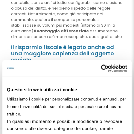
contabile, senza artifici tattici configurabili come elusione
o abuso del diritto, e nel pieno rispetto delle regole
correnti. Naturalmente, come già anticipato nel
commento, qualora il compenso personale si
stabilizzasse su volumi più modesti (intorno ai 30 mila
euro anno) il
vantaggio differenziale
assumerebbe
dimensioni ancora più macroscopiche, quasi grottesche.
Il risparmio fiscale è legato anche ad
una maggiore capienza dell’oggetto
sociale
Ci sarebbero molti altri ambiti da esplorare nella
determinazione del risparmio fiscale: come la maggior
capienza dell’
oggetto sociale
che permette più
detrazioni, come la possibilità di erogare compensi agli
Questo sito web utilizza i cookie
amministratori, come l’incidenza dei contributi
previdenziali obbligatori, tutte questioni che
Utilizziamo i cookie per personalizzare contenuti e annunci, per
meriterebbero una trattazione a parte ed esaustiva.
fornire funzionalità dei social media e per analizzare il nostro
Ripeto ancora una volta: i nostri competitors (catene,
traffico.
franchising e anche gli abusivi) tutte queste cose le
In qualsiasi momento è possibile modificare o revocare il
sanno. La loro capacità di reinvestire annualmente in
consenso alle diverse categorie dei cookie, tramite
attrezzature e personale il doppio o il triplo di un comune