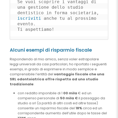
Se vuoi scoprire i vantaggi di 
una gestione dello studio 
dentistico in forma societaria, 
iscriviti
 anche tu al prossimo 
evento. 

Ti aspettiamo!
Alcuni esempi di risparmio fiscale
Rispondendo al mio amico, senza voler estrapolare
leggi universali da casi particolari, ho riportato i seguenti
esempi, in grado di esprimere in modo semplice e
comprensibile l’entità del
vantaggio fiscale che una
SRL odontoiatrica offre rispetto ad uno studio
tradizionale
:
con reddito imponibile di 1
00 mila
€ ed un
compenso personale di
50 mila €
il passaggio da
studio a srl (a parità di altri costi ed altre tasse)
consente un risparmio fiscale del
18%
circa ed un
corrispondente aumento dell’utile dopo le tasse del