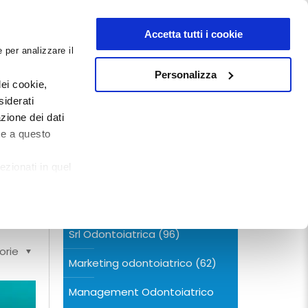
NEWSLETTER
Accetta tutti i cookie
 per analizzare il
0
0
G
DOCUMENTI
Personalizza
ei cookie,
siderati
zione dei dati
CERCA NEL BLOG
te a questo
ezionati in quel
Categorie
Srl Odontoiatrica
(96)
orie
Marketing odontoiatrico
(62)
Management Odontoiatrico