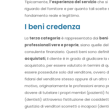
Tipicamente,
l’esperienza del servizio
che si 
riguardo del fornitore e per quanto tali scelt
fondamento reale e legittimo.
I beni credenza
La
terza categoria
è rappresentata dai
beni
professionali vere e proprie
, siano quelle de
consulente finanziario. Questi beni sono defin
acquistati
, il cliente è in grado di giudicare 
acquistato, per essere valutato in termini di q
essere possedute solo dal venditore, ovvero dal
fidarsi del venditore stesso oppure di un altro 
motivo, originariamente le professioni erano p
dovere di tutelare i propri membri (pazienti) fa
(dentisti) attraverso l’istituzione dei cosiddett
giustizia di venditori scorretti o incapaci (den