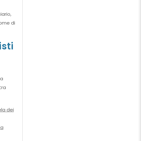
iario,
nome di
sti
na
tra
la dei
la