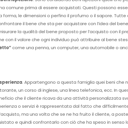
na comune prima di essere acquistati. Questi possono esse
 la forma, le dimensioni o perfino il profumo o il sapore. Tutt
nfrontare il bene che sta per acquistare con l’idea del bene 
mmisurare la qualità del bene proposto per l’acquisto con il pr
he con il valore che ogni individuo può attribuire al bene stes
etto”
come una penna, un computer, una automobile o anc
esperienza
. Appartengono a questa famiglia quei beni che n
orante, un corso di inglese, una linea telefonica, ecc. In ques
beneficio che il cliente ricava da una attività personalizzata s
sperienza o servizi è rappresentata dal fatto che difficilment
acquisto, ma una volta che se ne ha fruito il cliente, a poster
quistato e quindi confrontarlo con ciò che ha speso in senso l