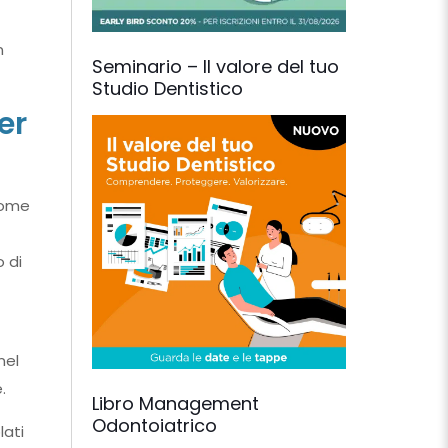
n
Seminario – Il valore del tuo
Studio Dentistico
er
come
 di
nel
.
Libro Management
Odontoiatrico
lati