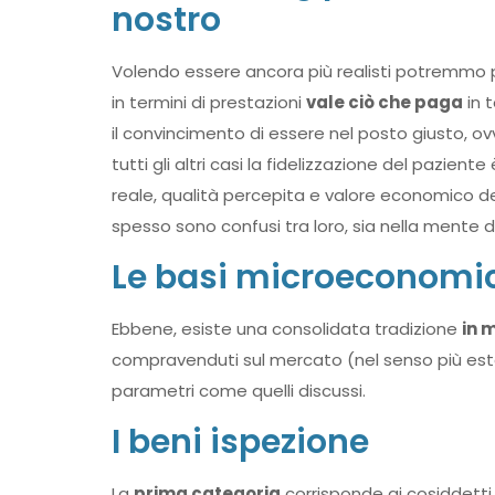
nostro
Volendo essere ancora più realisti potremmo p
in termini di prestazioni
vale ciò che paga
in t
il convincimento di essere nel posto giusto, ovv
tutti gli altri casi la fidelizzazione del pazien
reale, qualità percepita e valore economico d
spesso sono confusi tra loro, sia nella mente de
Le basi microeconomic
Ebbene, esiste una consolidata tradizione
in 
compravenduti sul mercato (nel senso più est
parametri come quelli discussi.
I beni ispezione
La
prima categoria
corrisponde ai cosiddett