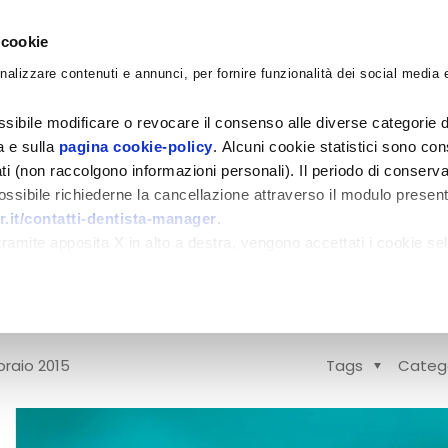
 cookie
nalizzare contenuti e annunci, per fornire funzionalità dei social media e
CORSI
ACADEMY
CONSULENZE
BLO
sibile modificare o revocare il consenso alle diverse categorie d
ra e sulla
pagina cookie-policy
. Alcuni cookie statistici sono con
ati (non raccolgono informazioni personali). Il periodo di conserva
 possibile richiederne la cancellazione attraverso il modulo presen
.it/contatti-dentista-manager
.
ntisti: ma perchè mai?
amite apposita X in alto a destra, vengono accettati i cookie sel
 il marketing per dentisti, rispondo sempre,
da: lo sai che differenza corre tra un
[…]
braio 2015
Tags
Categ