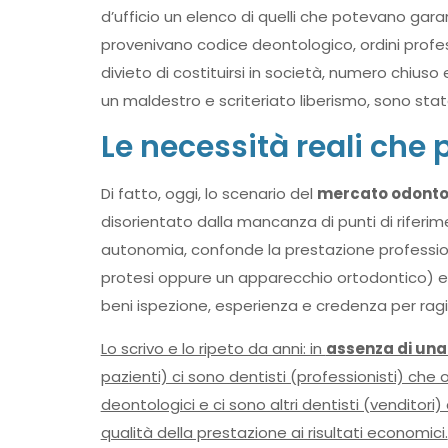
d’ufficio un elenco di quelli che potevano garan
provenivano codice deontologico, ordini professi
divieto di costituirsi in società, numero chiuso 
un maldestro e scriteriato liberismo, sono s
Le necessità reali che 
Di fatto, oggi, lo scenario del
mercato odontoi
disorientato dalla mancanza di punti di riferime
autonomia, confonde la prestazione profession
protesi oppure un apparecchio ortodontico) ed 
beni ispezione, esperienza e credenza per ragio
Lo scrivo e lo ripeto da anni: in
assenza di una
pazienti) ci sono dentisti (professionisti) che o
deontologici e ci sono altri dentisti (venditori
qualità della prestazione ai risultati economici.