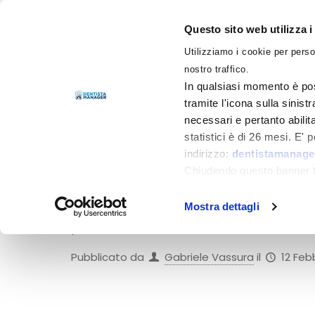
Questo sito web utilizza i
Utilizziamo i cookie per perso
LIBRI
nostro traffico.
In qualsiasi momento è pos
tramite l'icona sulla sinist
necessari e pertanto abilit
statistici è di 26 mesi. E'
indirizzo:
dentistamanager
Marketing per de
Chiudendo questo banner tr
momento.
A chi mi pone la domanda a cosa serva
Mostra dettagli
provocatoriamente, con un’altra doman
Pubblicato da
Gabriele Vassura
il
12 Feb