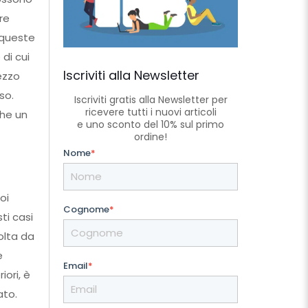
re
e queste
di cui
Iscriviti alla Newsletter
ezzo
so.
Iscriviti gratis alla Newsletter per
ricevere tutti i nuovi articoli
he un
e uno sconto del 10% sul primo
ordine!
Nome
*
oi
Cognome
*
ti casi
volta da
e
Email
*
iori, è
ato.