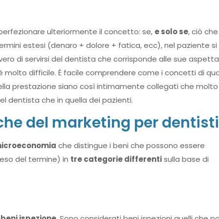
erfezionare ulteriormente il concetto: se,
e solo se
, ciò che
ermini estesi (denaro + dolore + fatica, ecc), nel paziente s
ero di servirsi del dentista che corrisponde alle sue aspettat
te è molto difficile. È facile comprendere come i concetti di qua
ella prestazione siano così intimamente collegati che molto
l dentista che in quella dei pazienti.
he del marketing per dentisti
microeconomia
che distingue i beni che possono essere
eso del termine) in
tre categorie differenti
sulla base di
i
beni ispezione
. Sono considerati beni ispezioni quelli che 