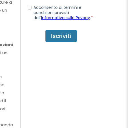
ture a
Acconsento ai termini e
e un
condizioni previsti
dall'
Informativa sulla Privacy
.
*
azioni
i un
a
che
sto
 il
ori
ornendo