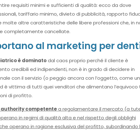
tire requisiti minimi e sufficienti di qualità: ecco da dove
onali, tariffario minimo, divieto di pubblicità, rapporto fiduc
e molte altre caratteristiche delle libere professioni che, in 
tate completamente cancellate.
portano al marketing per denti
atrico è dominato
dal caos proprio perché il cliente è
nto credibili ed indipendenti, non è in grado di decidere in
ale con il servizio (o peggio ancora con l’oggetto, come u
è vittima di tutti quei venditori che alimentano l’equivoco 
ni di profitto.
 authority competente
a regolamentare il mercato (a tute
perano in regimi di qualità alta e nel rispetto degli obblighi
) che operano in ragione esclusiva del profitto, subordinando 