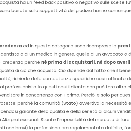
acquista ha un feed back positivo o negativo sulle scelte fu
e siano basate sulla soggettività del giudizio hanno comunqu
 credenza
ed in questa categoria sono ricomprese le
prest
l dentista o di un medico in genere, quelle di un avvocato o d
iti credenza perché
né prima di acquistarli, né dopo averli
la qualità di ciò che acquista. Ciò dipende dal fatto che il bene
ualità, richiede delle competenze specifiche così raffinate d
 professionista. In questi casi il cliente non può fare altro 
venditore in concorrenza con il primo. Perciò, e solo per que
rotette: perché la comunità (Stato) avvertiva la necessità ed
cendosi garante della qualità e della serietà di alcuni vendit
i Albi professionali. Stante l’impossibilità del mercato di fare
tisti non bravi) la professione era regolamentata dall’alto, f