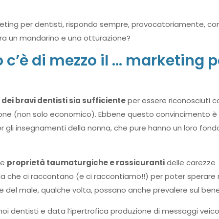
eting per dentisti, rispondo sempre, provocatoriamente, co
 tra un mandarino e una otturazione?
 c’è di mezzo il … marketing p
dei bravi dentisti sia sufficiente
per essere riconosciuti 
sione (non solo economico). Ebbene questo convincimento è
gli insegnamenti della nonna, che pure hanno un loro fondo
le
proprietà taumaturgiche e rassicuranti
delle carezze
ola che ci raccontano (e ci raccontiamo!!) per poter sperare 
rze del male, qualche volta, possano anche prevalere sul bene
noi dentisti e data l’ipertrofica produzione di messaggi veico