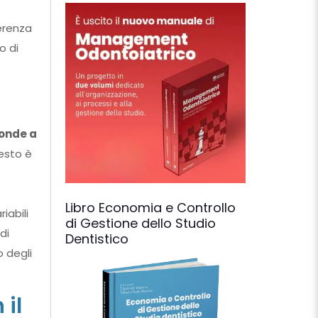
erenza
o di
ponde a
uesto è
Libro Economia e Controllo
iabili
di Gestione dello Studio
di
Dentistico
o degli
 il