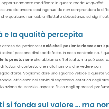
ere opportunamente modificato in questo modo:
la qualità
nessuno sia ancora così ingenuo da non comprendere la diff
e che qualcuno non abbia riflettuto abbastanza sul significat
à e la qualità percepita
le attese del paziente
: se ciò che il paziente riceve corris
tative” possono dirsi soddisfatte. In caso contrario no. E q
della prestazione
che abbiamo effettuato, ma può essere,
 di fattori di contesto che nulla hanno a che vedere con
regola d’arte. Vogliamo dare uno sguardo veloce a queste var
nale, efficienza nei servizi di segreteria, estetica degli arre
zzazione del servizio, aspetto fisico degli operatori, profum
ti si fonda sul valore … ma non