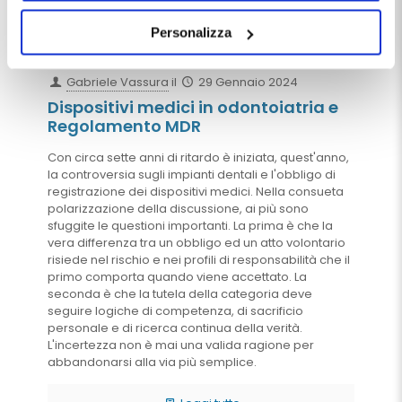
Chiudendo questo banner tramite apposita X in alto a
destra, vengono accettati i cookie selezionati in quel
Personalizza
momento.
Gabriele Vassura
il
29 Gennaio 2024
Dispositivi medici in odontoiatria e
Regolamento MDR
Con circa sette anni di ritardo è iniziata, quest'anno,
la controversia sugli impianti dentali e l'obbligo di
registrazione dei dispositivi medici. Nella consueta
polarizzazione della discussione, ai più sono
sfuggite le questioni importanti. La prima è che la
vera differenza tra un obbligo ed un atto volontario
risiede nel rischio e nei profili di responsabilità che il
primo comporta quando viene accettato. La
seconda è che la tutela della categoria deve
seguire logiche di competenza, di sacrificio
personale e di ricerca continua della verità.
L'incertezza non è mai una valida ragione per
abbandonarsi alla via più semplice.