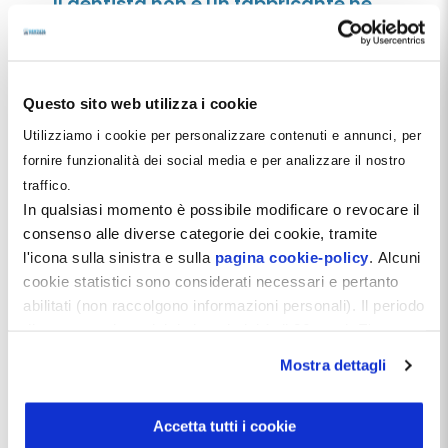
Il dentista non è un fabbricante né
un commerciante
L’adozione delle tecnologie CAD-CAM da parte
degli odontoiatri ha rivoluzionato la pratica
odontoiatrica, consentendo la realizzazione diretta
Questo sito web utilizza i cookie
di elementi protesici dentali come corone e
faccette direttamente
[…]
Utilizziamo i cookie per personalizzare contenuti e annunci, per
fornire funzionalità dei social media e per analizzare il nostro
Leggi tutto
traffico.
In qualsiasi momento è possibile modificare o revocare il
consenso alle diverse categorie dei cookie, tramite
l'icona sulla sinistra e sulla
pagina cookie-policy
. Alcuni
cookie statistici sono considerati necessari e pertanto
abilitati (non raccolgono informazioni personali). Il periodo
di conservazione dei dati statistici è di 26 mesi. E'
possibile richiederne la cancellazione attraverso il
Mostra dettagli
modulo presente a questo
indirizzo:
dentistamanager.it/contatti-dentista-
manager
.
Accetta tutti i cookie