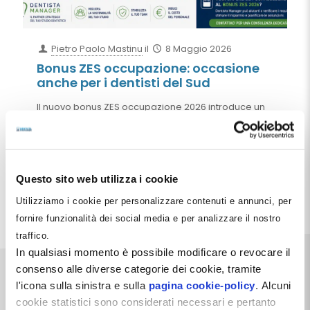
Pietro Paolo Mastinu
il
8 Maggio 2026
Bonus ZES occupazione: occasione
anche per i dentisti del Sud
Il nuovo bonus ZES occupazione 2026 introduce un
esonero contributivo fino a 650 euro al mese per
assunzioni a tempo indeterminato nelle Regioni del
Mezzogiorno. Opportunità importante anche per
studi dentistici, poliambulatori e società
odontoiatriche del Sud Italia.
Questo sito web utilizza i cookie
Utilizziamo i cookie per personalizzare contenuti e annunci, per
Leggi tutto
fornire funzionalità dei social media e per analizzare il nostro
traffico.
In qualsiasi momento è possibile modificare o revocare il
consenso alle diverse categorie dei cookie, tramite
l'icona sulla sinistra e sulla
pagina cookie-policy
. Alcuni
cookie statistici sono considerati necessari e pertanto