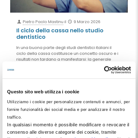
Pietro Paolo Mastinu
il
9 Marzo 2026
Il ciclo della cassa nello studio
dentistico
In una buona parte degli studi dentistici italiani il
ciclo della cassa costituisce un concetto oscuro e i
risultati non tardano a manifestarsi: la generale
ritrosia nel farsi pagare per tempo e a tariffe
congrue dai pazienti crea una situazione di
crescente squilibrio finanziario che in mancanza di
interventi consapevoli e decisi si trasforma
inesorabilmente in squilibrio economico e
Questo sito web utilizza i cookie
patrimoniale. In questo articolo descriviamo la
situazione e le corrette prassi per evitare le sue
Utilizziamo i cookie per personalizzare contenuti e annunci, per
degenerazioni patologiche.
fornire funzionalità dei social media e per analizzare il nostro
traffico.
Leggi tutto
In qualsiasi momento è possibile modificare o revocare il
consenso alle diverse categorie dei cookie, tramite