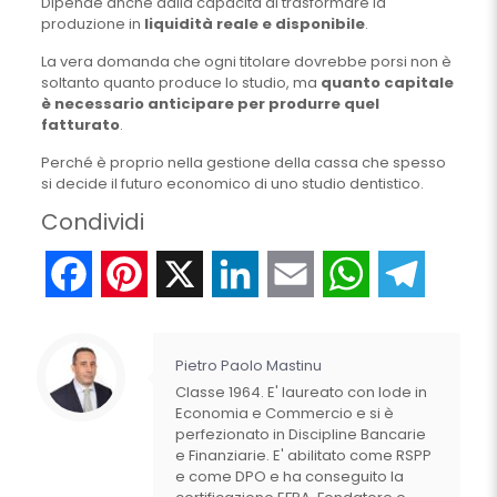
Dipende anche dalla capacità di trasformare la
produzione in
liquidità reale e disponibile
.
La vera domanda che ogni titolare dovrebbe porsi non è
soltanto quanto produce lo studio, ma
quanto capitale
è necessario anticipare per produrre quel
fatturato
.
Perché è proprio nella gestione della cassa che spesso
si decide il futuro economico di uno studio dentistico.
Condividi
Facebook
Pinterest
X
LinkedIn
Email
WhatsApp
Telegr
Pietro Paolo Mastinu
Classe 1964. E' laureato con lode in
Economia e Commercio e si è
perfezionato in Discipline Bancarie
e Finanziarie. E' abilitato come RSPP
e come DPO e ha conseguito la