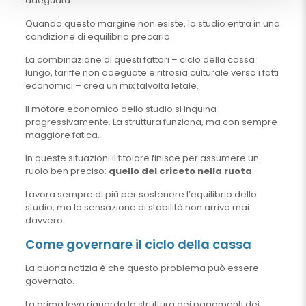
adeguata.
Quando questo margine non esiste, lo studio entra in una
condizione di equilibrio precario.
La combinazione di questi fattori – ciclo della cassa
lungo, tariffe non adeguate e ritrosia culturale verso i fatti
economici – crea un mix talvolta letale.
Il motore economico dello studio si inquina
progressivamente. La struttura funziona, ma con sempre
maggiore fatica.
In queste situazioni il titolare finisce per assumere un
ruolo ben preciso:
quello del criceto nella ruota
.
Lavora sempre di più per sostenere l’equilibrio dello
studio, ma la sensazione di stabilità non arriva mai
davvero.
Come governare il ciclo della cassa
La buona notizia è che questo problema può essere
governato.
La prima leva riguarda la struttura dei pagamenti dei