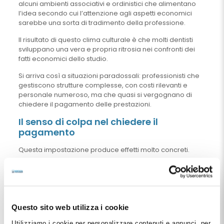
alcuni ambienti associativi e ordinistici che alimentano
l’idea secondo cui l’attenzione agli aspetti economici
sarebbe una sorta di tradimento della professione.
Il risultato di questo clima culturale è che molti dentisti
sviluppano una vera e propria ritrosia nei confronti dei
fatti economici dello studio.
Si arriva così a situazioni paradossali: professionisti che
gestiscono strutture complesse, con costi rilevanti e
personale numeroso, ma che quasi si vergognano di
chiedere il pagamento delle prestazioni.
Il senso di colpa nel chiedere il
pagamento
Questa impostazione produce effetti molto concreti.
Molti studi finiscono per concedere piani di pagamento
troppo lunghi, sconti irrazionali o addirittura prestazioni
gratuite non motivate da reali ragioni cliniche.
Talvolta il problema non è nemmeno la dilazione
Questo sito web utilizza i cookie
concessa, ma il modo in cui viene gestita. Pagamenti non
formalizzati, controlli inesistenti sugli insoluti e un
Utilizziamo i cookie per personalizzare contenuti e annunci, per