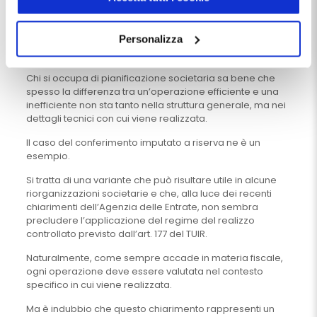
venga esclusa in presenza di differenze meramente
Chiudendo questo banner tramite apposita X in alto a
formali che non incidono sulla sostanza economica
dell’operazione.
destra, vengono accettati i cookie selezionati in quel
Personalizza
momento.
Una riflessione finale
Chi si occupa di pianificazione societaria sa bene che
spesso la differenza tra un’operazione efficiente e una
inefficiente non sta tanto nella struttura generale, ma nei
dettagli tecnici con cui viene realizzata.
Il caso del conferimento imputato a riserva ne è un
esempio.
Si tratta di una variante che può risultare utile in alcune
riorganizzazioni societarie e che, alla luce dei recenti
chiarimenti dell’Agenzia delle Entrate, non sembra
precludere l’applicazione del regime del realizzo
controllato previsto dall’art. 177 del TUIR.
Naturalmente, come sempre accade in materia fiscale,
ogni operazione deve essere valutata nel contesto
specifico in cui viene realizzata.
Ma è indubbio che questo chiarimento rappresenti un