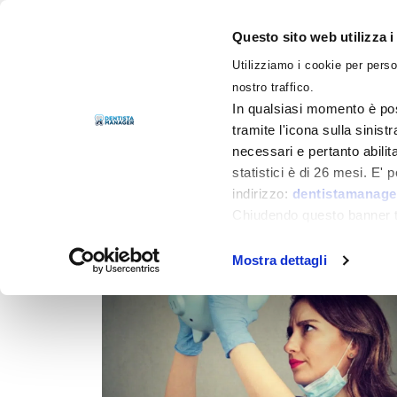
Questo sito web utilizza i
Utilizziamo i cookie per perso
LIBRI
nostro traffico.
In qualsiasi momento è pos
tramite l'icona sulla sinist
necessari e pertanto abilit
Filtra per
Categorie
statistici è di 26 mesi. E'
indirizzo:
dentistamanager
Chiudendo questo banner tr
momento.
Mostra dettagli