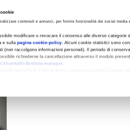
 cookie
nalizzare contenuti e annunci, per fornire funzionalità dei social media e
CORSI
ACADEMY
CONSULENZE
BLO
sibile modificare o revocare il consenso alle diverse categorie d
ra e sulla
pagina cookie-policy
. Alcuni cookie statistici sono con
ati (non raccolgono informazioni personali). Il periodo di conserva
 possibile richiederne la cancellazione attraverso il modulo presen
.it/contatti-dentista-manager
.
amite apposita X in alto a destra, vengono accettati i cookie sel