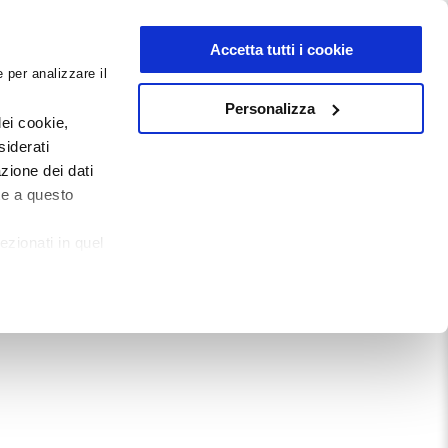
NEWSLETTER
Accetta tutti i cookie
 per analizzare il
0
0
G
DOCUMENTI
Personalizza
ei cookie,
siderati
zione dei dati
Mostra tutto
te a questo
ezionati in quel