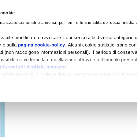
 cookie
nalizzare contenuti e annunci, per fornire funzionalità dei social media e
CORSI
ACADEMY
CONSULENZE
BLO
sibile modificare o revocare il consenso alle diverse categorie d
ra e sulla
pagina cookie-policy
. Alcuni cookie statistici sono con
ati (non raccolgono informazioni personali). Il periodo di conserva
 possibile richiederne la cancellazione attraverso il modulo presen
.it/contatti-dentista-manager
.
amite apposita X in alto a destra, vengono accettati i cookie sel