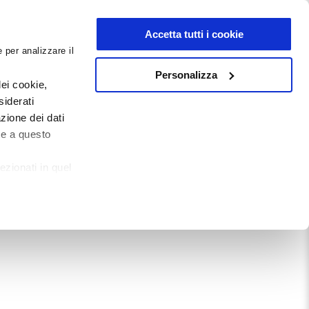
NEWSLETTER
Accetta tutti i cookie
 per analizzare il
0
0
G
DOCUMENTI
Personalizza
ei cookie,
siderati
zione dei dati
Mostra tutto
te a questo
ezionati in quel