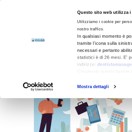
Questo sito web utilizza i
Utilizziamo i cookie per perso
LIBRI
nostro traffico.
In qualsiasi momento è pos
tramite l'icona sulla sinist
necessari e pertanto abilit
Filtra per
Categorie
statistici è di 26 mesi. E'
indirizzo:
dentistamanager
Chiudendo questo banner tr
momento.
Mostra dettagli