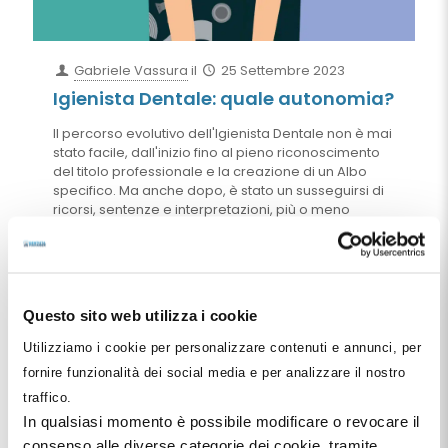
Gabriele Vassura
il
25 Settembre 2023
Igienista Dentale: quale autonomia?
Il percorso evolutivo dell'Igienista Dentale non è mai
stato facile, dall'inizio fino al pieno riconoscimento
del titolo professionale e la creazione di un Albo
specifico. Ma anche dopo, è stato un susseguirsi di
ricorsi, sentenze e interpretazioni, più o meno
autentiche, del diritto dell'Igienista di operare in
autonomia. Sul concetto di autonomia, purtroppo, il
legislatore è stato piuttosto vago. Per capirci
qualcosa tocca fare una media ponderata delle
conclusioni, spesso contraddittorie, cui pervengono
Questo sito web utilizza i cookie
i giudici. E' quello che abbiamo fatto in questo
articolo: un tentativo che avrà almeno il merito di
Utilizziamo i cookie per personalizzare contenuti e annunci, per
essere imparziale, anche se questo dovesse
fornire funzionalità dei social media e per analizzare il nostro
scontentare tutti.
traffico.
In qualsiasi momento è possibile modificare o revocare il
Leggi tutto
consenso alle diverse categorie dei cookie, tramite