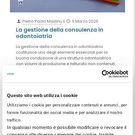
Pietro Paolo Mastinu
il
5 Marzo 2025
La gestione della consulenza in
odontoiatria
La gestione della consulenza in odontoiatria
costituisce uno degli elementi essenziali per la
buona conduzione di una struttura odontoiatrica
con volumi di produzione e fatturato non contenuti.
Nella gran parte dei casi, tuttavia, vengono
trascurate alcune condizioni essenziali per la
gestione di questi rapporti di consulenza a partire
dalla forma scritta del contratto, alla laconicità delle
pattuizioni contrattuali e alla mancata conoscenza
Questo sito web utilizza i cookie
delle sue basi giuridiche e organizzative. In questo
articolo si passano in rassegna tutti questi elementi,
Utilizziamo i cookie per personalizzare contenuti e annunci, per
suggerendo alcune best practice per la conduzione
fornire funzionalità dei social media e per analizzare il nostro
ottimale di tale rapporto.
traffico.
In qualsiasi momento è possibile modificare o revocare il
Leggi tutto
consenso alle diverse categorie dei cookie, tramite