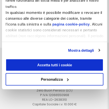
fornire funzionalità dei social media e per analizzare il nostro
gestione familiare. Tuttavia, al fine di ottenere la
traffico.
deducibilità delle somme impiegate allo scopo in
capo alla società, si rende assolutamente
In qualsiasi momento è possibile modificare o revocare il
necessario osservare alcuni accorgimenti che
consenso alle diverse categorie dei cookie, tramite
vengono illustrati in questa pillola.
l'icona sulla sinistra e sulla
pagina cookie-policy
. Alcuni
cookie statistici sono considerati necessari e pertanto
Leggi tutto
abilitati (non raccolgono informazioni personali). Il periodo
di conservazione dei dati statistici è di 26 mesi. E'
possibile richiederne la cancellazione attraverso il
Mostra dettagli
modulo presente a questo
indirizzo:
dentistamanager.it/contatti-dentista-
manager
.
Accetta tutti i cookie
Chiudendo questo banner tramite apposita X in alto a
destra, vengono accettati i cookie selezionati in quel
Dentista Manager S.r.l.
Personalizza
momento.
Via Dante, 2
Zelo Buon Persico (LO)
P.IVA 12066550968
REA LO-2638310
Capitale Sociale i.v. 10.000 €