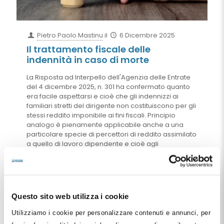
Pietro Paolo Mastinu
il
6 Dicembre 2025
Il trattamento fiscale delle
indennità in caso di morte
La Risposta ad Interpello dell'Agenzia delle Entrate
del 4 dicembre 2025, n. 301 ha confermato quanto
era facile aspettarsi e cioè che gli indennizzi ai
familiari stretti del dirigente non costituiscono per gli
stessi reddito imponibile ai fini fiscali. Principio
analogo è pienamente applicabile anche a una
particolare specie di percettori di reddito assimilato
a quello di lavoro dipendente e cioè agli
amministratori di società. Nel nostro ambito, tale
importante informazione può essere molto utile a
tutti quei dentisti che hanno costituito società di
capitali per la gestione di ambulatori o anche s.t.p. -
srl. Costoro ben potranno utilizzare tale forma di
Questo sito web utilizza i cookie
estrazione del reddito dalle proprie società sia per il
favorevole trattamento fiscale che per fini tipici della
Utilizziamo i cookie per personalizzare contenuti e annunci, per
pianificazione successoria e/o della buona