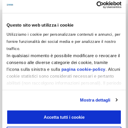
Questo sito web utilizza i cookie
Utilizziamo i cookie per personalizzare contenuti e annunci, per
fornire funzionalità dei social media e per analizzare il nostro
Dentista Manager S.r.l.
traffico.
Via Dante, 2
In qualsiasi momento è possibile modificare o revocare il
Zelo Buon Persico (LO)
consenso alle diverse categorie dei cookie, tramite
P.IVA 12066550968
l'icona sulla sinistra e sulla
pagina cookie-policy
. Alcuni
REA LO-2638310
cookie statistici sono considerati necessari e pertanto
Capitale Sociale i.v. 10.000 €
abilitati (non raccolgono informazioni personali). Il periodo
di conservazione dei dati statistici è di 26 mesi. E'
Follow Us
possibile richiederne la cancellazione attraverso il
Mostra dettagli
modulo presente a questo
indirizzo:
dentistamanager.it/contatti-dentista-
Vuoi rimanere aggiornato?
manager
.
Accetta tutti i cookie
Iscriviti gratis alla
Newsletter
Chiudendo questo banner tramite apposita X in alto a