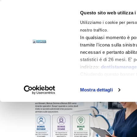
Questo sito web utilizza i
Utilizziamo i cookie per perso
LIBRI
nostro traffico.
In qualsiasi momento è pos
tramite l'icona sulla sinist
necessari e pertanto abilit
Filtra per
Categorie
statistici è di 26 mesi. E'
indirizzo:
dentistamanager
Chiudendo questo banner tr
momento.
Mostra dettagli