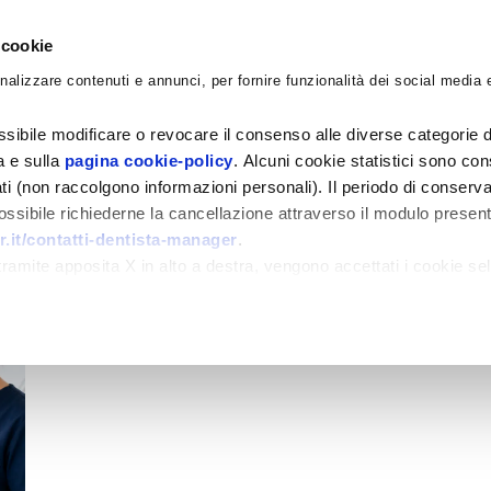
 cookie
nalizzare contenuti e annunci, per fornire funzionalità dei social media e
CORSI
ACADEMY
CONSULENZE
BLO
sibile modificare o revocare il consenso alle diverse categorie d
ra e sulla
pagina cookie-policy
. Alcuni cookie statistici sono con
ati (non raccolgono informazioni personali). Il periodo di conserva
 possibile richiederne la cancellazione attraverso il modulo presen
.it/contatti-dentista-manager
.
amite apposita X in alto a destra, vengono accettati i cookie sel