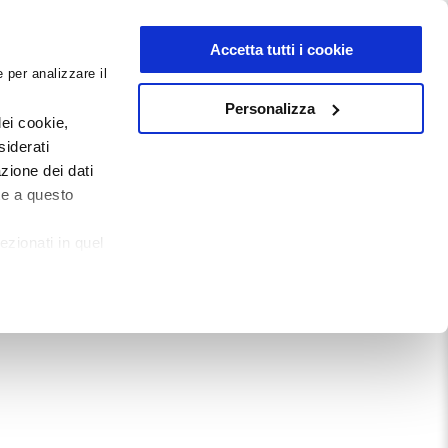
NEWSLETTER
Accetta tutti i cookie
 per analizzare il
0
0
G
DOCUMENTI
Personalizza
ei cookie,
siderati
zione dei dati
Mostra tutto
te a questo
ezionati in quel