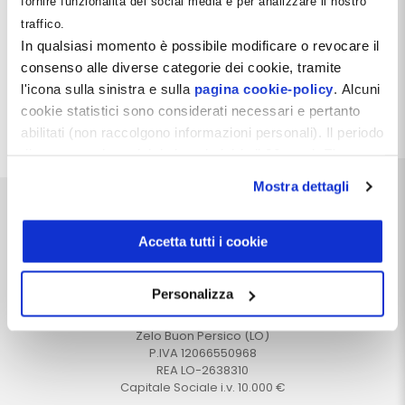
fornire funzionalità dei social media e per analizzare il nostro
gestione familiare. Tuttavia, al fine di ottenere la
traffico.
deducibilità delle somme impiegate allo scopo in
capo alla società, si rende assolutamente
In qualsiasi momento è possibile modificare o revocare il
necessario osservare alcuni accorgimenti che
consenso alle diverse categorie dei cookie, tramite
vengono illustrati in questa pillola.
l'icona sulla sinistra e sulla
pagina cookie-policy
. Alcuni
cookie statistici sono considerati necessari e pertanto
Leggi tutto
abilitati (non raccolgono informazioni personali). Il periodo
di conservazione dei dati statistici è di 26 mesi. E'
possibile richiederne la cancellazione attraverso il
Mostra dettagli
modulo presente a questo
indirizzo:
dentistamanager.it/contatti-dentista-
manager
.
Accetta tutti i cookie
Chiudendo questo banner tramite apposita X in alto a
destra, vengono accettati i cookie selezionati in quel
Dentista Manager S.r.l.
Personalizza
momento.
Via Dante, 2
Zelo Buon Persico (LO)
P.IVA 12066550968
REA LO-2638310
Capitale Sociale i.v. 10.000 €