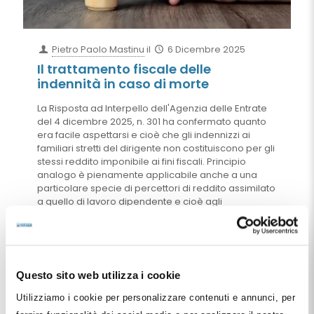
Pietro Paolo Mastinu
il
6 Dicembre 2025
Il trattamento fiscale delle
indennità in caso di morte
La Risposta ad Interpello dell'Agenzia delle Entrate
del 4 dicembre 2025, n. 301 ha confermato quanto
era facile aspettarsi e cioè che gli indennizzi ai
familiari stretti del dirigente non costituiscono per gli
stessi reddito imponibile ai fini fiscali. Principio
analogo è pienamente applicabile anche a una
particolare specie di percettori di reddito assimilato
a quello di lavoro dipendente e cioè agli
amministratori di società. Nel nostro ambito, tale
importante informazione può essere molto utile a
tutti quei dentisti che hanno costituito società di
capitali per la gestione di ambulatori o anche s.t.p. -
srl. Costoro ben potranno utilizzare tale forma di
Questo sito web utilizza i cookie
estrazione del reddito dalle proprie società sia per il
favorevole trattamento fiscale che per fini tipici della
Utilizziamo i cookie per personalizzare contenuti e annunci, per
pianificazione successoria e/o della buona