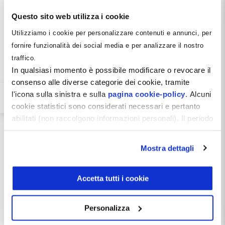
Questo sito web utilizza i cookie
approfondire le tematiche di 
Utilizziamo i cookie per personalizzare contenuti e annunci, per
questo articolo, iscriviti al 
fornire funzionalità dei social media e per analizzare il nostro
Corso Management 2026 di 
traffico.
Dentista Manager.

In qualsiasi momento è possibile modificare o revocare il
consenso alle diverse categorie dei cookie, tramite
l'icona sulla sinistra e sulla
pagina cookie-policy
. Alcuni
Troverai tutti le informazioni 
cookie statistici sono considerati necessari e pertanto
di dettaglio al seguente link 
Corso Management Odontoiatrico 
abilitati (non raccolgono informazioni personali). Il periodo
| Dentista Manager
di conservazione dei dati statistici è di 26 mesi. E'
possibile richiederne la cancellazione attraverso il
Mostra dettagli
modulo presente a questo
Condividi
indirizzo:
dentistamanager.it/contatti-dentista-
manager
.
Accetta tutti i cookie
Facebook
Pinterest
X
LinkedIn
Email
WhatsApp
Telegr
Chiudendo questo banner tramite apposita X in alto a
destra, vengono accettati i cookie selezionati in quel
Personalizza
momento.