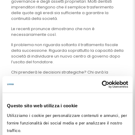
governance e degli assetti proprietari. Molti dentisti
imprenditori ritengono che il semplice trasferimento
delle quote agli eredi sia sufficiente a garantire la
continuità della società.
Le recenti pronunce dimostrano che non è
necessariamente così.
Il problema non riguarda soltanto il trattamento fiscale
della successione. Riguarda soprattutto la capacità della
società di individuare un nuovo centro di governo dopo
l’uscita del fondatore.
Chi prenderà le decisioni strategiche? Chi avrà la
responsabilità degli investimenti? Chi guiderà la crescita
della struttura? Chi avrà il potere di risolvere eventuali
conflitti tra i soci?
Sono queste le domande che un vero progetto di
passaggio generazionale dovrebbe affrontare.
Questo sito web utilizza i cookie
Come pianificare il passaggio
Utilizziamo i cookie per personalizzare contenuti e annunci, per
generazionale di una società
fornire funzionalità dei social media e per analizzare il nostro
odontoiatrica
traffico.