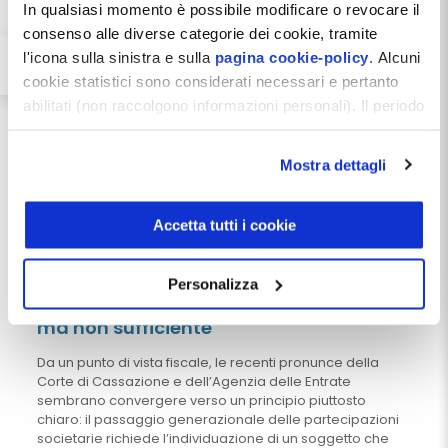
In qualsiasi momento è possibile modificare o revocare il
Le recenti pronunce ci ricordano che il passaggio
generazionale non dovrebbe essere considerato un
consenso alle diverse categorie dei cookie, tramite
evento successorio ma un processo manageriale.
l'icona sulla sinistra e sulla
pagina cookie-policy
. Alcuni
cookie statistici sono considerati necessari e pertanto
Le migliori operazioni di successione vengono costruite
molti anni prima dell’uscita del fondatore. È in questa fase
abilitati (non raccolgono informazioni personali). Il periodo
che possono essere definiti gli assetti proprietari, le
di conservazione dei dati statistici è di 26 mesi. E'
responsabilità gestionali, i meccanismi di governance e
possibile richiederne la cancellazione attraverso il
gli strumenti giuridici più adeguati a garantire la
Mostra dettagli
modulo presente a questo
continuità dell’impresa.
indirizzo:
dentistamanager.it/contatti-dentista-
Attendere l’apertura della successione significa spesso
manager
.
Accetta tutti i cookie
affrontare problemi che avrebbero potuto essere risolti
Chiudendo questo banner tramite apposita X in alto a
con maggiore efficacia e minori costi attraverso una
pianificazione preventiva.
destra, vengono accettati i cookie selezionati in quel
Personalizza
momento.
Il controllo è una condizione necessaria,
ma non sufficiente
Da un punto di vista fiscale, le recenti pronunce della
Corte di Cassazione e dell’Agenzia delle Entrate
sembrano convergere verso un principio piuttosto
chiaro: il passaggio generazionale delle partecipazioni
societarie richiede l’individuazione di un soggetto che