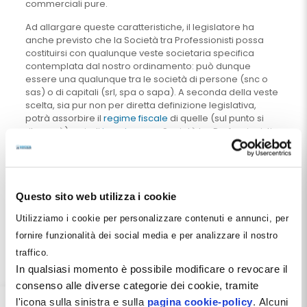
commerciali pure.
Ad allargare queste caratteristiche, il legislatore ha
anche previsto che la Società tra Professionisti possa
costituirsi con qualunque veste societaria specifica
contemplata dal nostro ordinamento: può dunque
essere una qualunque tra le società di persone (snc o
sas) o di capitali (srl, spa o sapa). A seconda della veste
scelta, sia pur non per diretta definizione legislativa,
potrà assorbire il
regime fiscale
di quelle (sul punto si
ritornerà): quindi
Ires+Irap
per Società tra Professionisti-
srl e
Irpef+Irap
per la Società tra Professionisti-snc o la
Società tra Professionisti-sas.
Per paradosso, persino nell’ambito fiscale, in mancanza
di una chiara definizione legislativa, è stato proprio il
Questo sito web utilizza i cookie
tanto vituperato elemento commerciale che ha
Utilizziamo i cookie per personalizzare contenuti e annunci, per
permesso, nelle pronunce giurisprudenziali e nelle
statuizioni regolamentari, emanate rispettivamente dalla
fornire funzionalità dei social media e per analizzare il nostro
Cassazione e dall’Agenzia delle Entrate, di attrarre il
traffico.
regime dei redditi di impresa nel suo alveo oppure di
In qualsiasi momento è possibile modificare o revocare il
permettere l’accesso ai Finanziamenti europei – e non
solo – dedicati alle imprese. E molto altro.
consenso alle diverse categorie dei cookie, tramite
l'icona sulla sinistra e sulla
pagina cookie-policy
. Alcuni