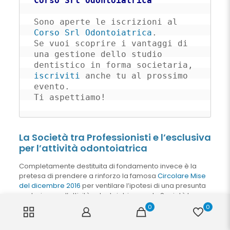
Corso Srl Odontoiatrica
Sono aperte le iscrizioni al 
Corso Srl Odontoiatrica
. 

Se vuoi scoprire i vantaggi di 
una gestione dello studio 
dentistico in forma societaria, 
iscriviti
 anche tu al prossimo 
evento. 

Ti aspettiamo!
La Società tra Professionisti e l’esclusiva
per l’attività odontoiatrica
Completamente destituita di fondamento invece è la
pretesa di prendere a rinforzo la famosa
Circolare Mise
del dicembre 2016
per ventilare l’ipotesi di una presunta
esclusiva per l’attività odontoiatrica per la Società tra
Professionisti.
0
0
Intanto, perché la citata circolare e soprattutto i