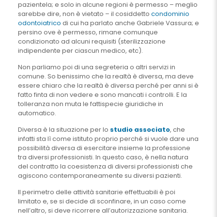
pazientela; e solo in alcune regioni è permesso – meglio
sarebbe dire, non è vietato – il cosiddetto
condominio
odontoiatrico
di cui ha parlato anche Gabriele Vassura; e
persino ove è permesso, rimane comunque
condizionato ad alcuni requisiti (sterilizzazione
indipendente per ciascun medico, etc).
Non parliamo poi di una segreteria o altri servizi in
comune. So benissimo che la realtà è diversa, ma deve
essere chiaro che la realtà è diversa perché per anni si è
fatto finta di non vedere e sono mancati i controlli. E la
tolleranza non muta le fattispecie giuridiche in
automatico.
Diversa è la situazione per lo
studio associato
, che
infatti sta lì come istituto proprio perché si vuole dare una
possibilità diversa di esercitare insieme la professione
tra diversi professionisti. In questo caso, è nella natura
del contratto la coesistenza di diversi professionisti che
agiscono contemporaneamente su diversi pazienti.
Il perimetro delle attività sanitarie effettuabili è poi
limitato e, se si decide di sconfinare, in un caso come
nell’altro, si deve ricorrere all’autorizzazione sanitaria.