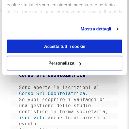
cookie statistici sono considerati necessari e pertanto
abilitati (non raccolgono informazioni personali). Il periodo
di conservazione dei dati statistici è di 26 mesi. E'
possibile richiederne la cancellazione attraverso il
Mostra dettagli
modulo presente a questo
indirizzo:
dentistamanager.it/contatti-dentista-
manager
.
Accetta tutti i cookie
Chiudendo questo banner tramite apposita X in alto a
destra, vengono accettati i cookie selezionati in quel
Personalizza
momento.
Corso Srl Odontoiatrica
Sono aperte le iscrizioni al 
Corso Srl Odontoiatrica
. 

Se vuoi scoprire i vantaggi di 
una gestione dello studio 
dentistico in forma societaria, 
iscriviti
 anche tu al prossimo 
evento. 
