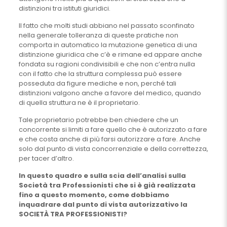
distinzioni tra istituti giuridici.
Il fatto che molti studi abbiano nel passato sconfinato
nella generale tolleranza di queste pratiche non
comporta in automatico la mutazione genetica di una
distinzione giuridica che c’è e rimane ed appare anche
fondata su ragioni condivisibili e che non c’entra nulla
con il fatto che la struttura complessa può essere
posseduta da figure mediche e non, perché tali
distinzioni valgono anche a favore del medico, quando
di quella struttura ne è il proprietario.
Tale proprietario potrebbe ben chiedere che un
concorrente si limiti a fare quello che è autorizzato a fare
e che costa anche di più farsi autorizzare a fare. Anche
solo dal punto di vista concorrenziale e della correttezza,
per tacer d’altro.
In questo quadro e sulla scia dell’analisi sulla
Società tra Professionisti che si è già realizzata
fino a questo momento, come dobbiamo
inquadrare dal punto di vista autorizzativo la
SOCIETÀ TRA PROFESSIONISTI?