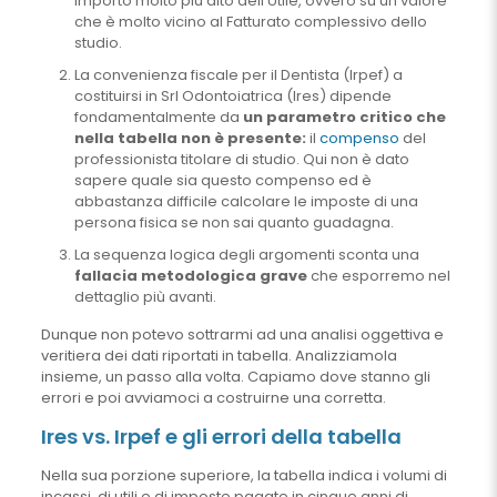
importo molto più alto dell’Utile, ovvero su un valore
che è molto vicino al Fatturato complessivo dello
studio.
La convenienza fiscale per il Dentista (Irpef) a
costituirsi in Srl Odontoiatrica (Ires) dipende
fondamentalmente da
un parametro critico che
nella tabella non è presente:
il
compenso
del
professionista titolare di studio. Qui non è dato
sapere quale sia questo compenso ed è
abbastanza difficile calcolare le imposte di una
persona fisica se non sai quanto guadagna.
La sequenza logica degli argomenti sconta una
fallacia metodologica grave
che esporremo nel
dettaglio più avanti.
Dunque non potevo sottrarmi ad una analisi oggettiva e
veritiera dei dati riportati in tabella. Analizziamola
insieme, un passo alla volta. Capiamo dove stanno gli
errori e poi avviamoci a costruirne una corretta.
Ires vs. Irpef e gli errori della tabella
Nella sua porzione superiore, la tabella indica i volumi di
incassi, di utili e di imposte pagate in cinque anni di