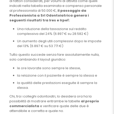
di fattori considerati, per volumi di attività come quelli
indicati nella tabella esaminata e compenso personale
al professionista di 50.000 €,
il passaggio da
Professionista a Srl Odontoiatrica genera i
seguenti risultati tra Ires e Irpef:
Una riduzione della tassazione sul reddito
complessiva del 24% (6.897 € su 28.582 €)
Un aumento degli utili complessivi dopo le imposte
del 13% (6.897 € su 53.771 €)
Tutto questo succede senza fare assolutamente nulla,
solo cambiando il layout giuridico:
le ore lavorate sono sempre le stesse,
la relazione con il paziente è sempre la stessa e
la qualità delle prestazioni eseguite è sempre la
stessa.
Chi, tra i colleghi odontoiatri, lo desidera ora ha la
possibilità di mostrare entrambe le tabelle
al proprio
commercialista
e verificare quale delle due è
attendibile e corretta e quale no.