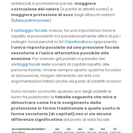
sintetizzati in pochissime parole:
maggiore
costruzione del valore
(a parità di attività svolta) e
maggiore protezione di esso
dagli attacchi esterni
(
tutela patrimoniale
).
Il
vantaggio fiscale
, invece, ha una importanza minore
rispetto ai precedenti ma paradossalmente attira di più i
colleghi: forse perché la
Srl Odontoiatrica
rappresenta
l’unica risposta possibile ad una pressione fiscale
vessatoria e l’unica alternativa possibile alla
evasione
. Pur avendo già parlato in passato dei
vantaggi fiscali
delle società di capitali rispetto alle
persone fisiche, rimane sempre aperto qualche focolaio
di discussione, magari alimentato ad arte con
argomentazioni fallaci anche da parte di addetti ai lavori.
Sono rimasto sconvolto quando uno degli addetti ai
lavori ha pubblicato la
tabella seguente che mira a
dimostrare come tra lo svolgimento della
professione in forma tradizionale e quello svolto in
forma societaria (di capitali) non vi sia alcuna
differenza significativa
dal punto di vista fiscale.