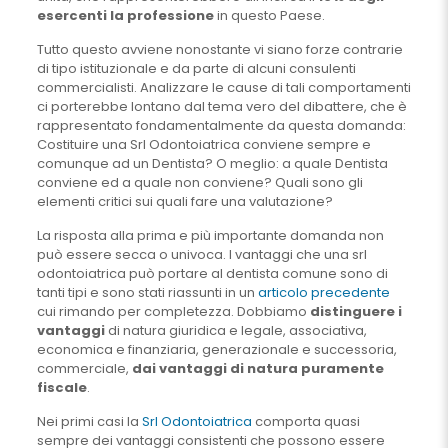
esercenti la professione
in questo Paese.
Tutto questo avviene nonostante vi siano forze contrarie
di tipo istituzionale e da parte di alcuni consulenti
commercialisti. Analizzare le cause di tali comportamenti
ci porterebbe lontano dal tema vero del dibattere, che è
rappresentato fondamentalmente da questa domanda:
Costituire una Srl Odontoiatrica conviene sempre e
comunque ad un Dentista? O meglio: a quale Dentista
conviene ed a quale non conviene? Quali sono gli
elementi critici sui quali fare una valutazione?
La risposta alla prima e più importante domanda non
può essere secca o univoca. I vantaggi che una srl
odontoiatrica può portare al dentista comune sono di
tanti tipi e sono stati riassunti in un
articolo precedente
cui rimando per completezza. Dobbiamo
distinguere i
vantaggi
di natura giuridica e legale, associativa,
economica e finanziaria, generazionale e successoria,
commerciale,
dai vantaggi di natura puramente
fiscale
.
Nei primi casi la
Srl Odontoiatrica
comporta quasi
sempre dei vantaggi consistenti che possono essere