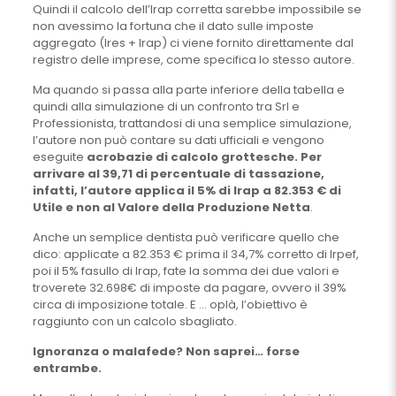
Quindi il calcolo dell’Irap corretta sarebbe impossibile se
non avessimo la fortuna che il dato sulle imposte
aggregato (Ires + Irap) ci viene fornito direttamente dal
registro delle imprese, come specifica lo stesso autore.
Ma quando si passa alla parte inferiore della tabella e
quindi alla simulazione di un confronto tra Srl e
Professionista, trattandosi di una semplice simulazione,
l’autore non può contare su dati ufficiali e vengono
eseguite
acrobazie di calcolo grottesche. Per
arrivare al 39,71 di percentuale di tassazione,
infatti, l’autore applica il 5% di Irap a 82.353 € di
Utile e non al Valore della Produzione Netta
.
Anche un semplice dentista può verificare quello che
dico: applicate a 82.353 € prima il 34,7% corretto di Irpef,
poi il 5% fasullo di Irap, fate la somma dei due valori e
troverete 32.698€ di imposte da pagare, ovvero il 39%
circa di imposizione totale. E … oplà, l’obiettivo è
raggiunto con un calcolo sbagliato.
Ignoranza o malafede? Non saprei… forse
entrambe.