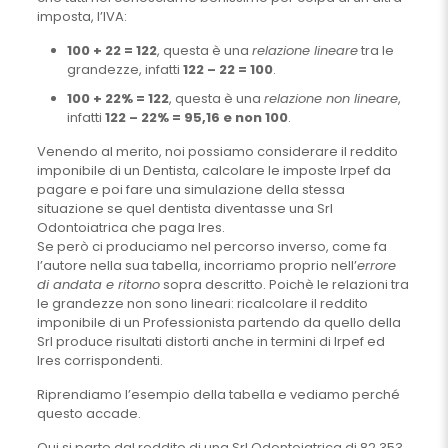
imposta, l’IVA:
100 + 22 = 122
, questa è una
relazione lineare
tra le
grandezze, infatti
122 – 22 = 100
.
100 + 22% = 122
, questa è una
relazione non lineare
,
infatti
122 – 22% = 95,16 e non 100
.
Venendo al merito, noi possiamo considerare il reddito
imponibile di un Dentista, calcolare le imposte Irpef da
pagare e poi fare una simulazione della stessa
situazione se quel dentista diventasse una Srl
Odontoiatrica che paga Ires.
Se però ci produciamo nel percorso inverso, come fa
l’autore nella sua tabella, incorriamo proprio nell’
errore
di andata e ritorno
sopra descritto. Poichè le relazioni tra
le grandezze non sono lineari: ricalcolare il reddito
imponibile di un Professionista partendo da quello della
Srl produce risultati distorti anche in termini di Irpef ed
Ires corrispondenti.
Riprendiamo l’esempio della tabella e vediamo perché
questo accade.
Qui si parte dal reddito di una Srl Odontoiatrica di 82.353