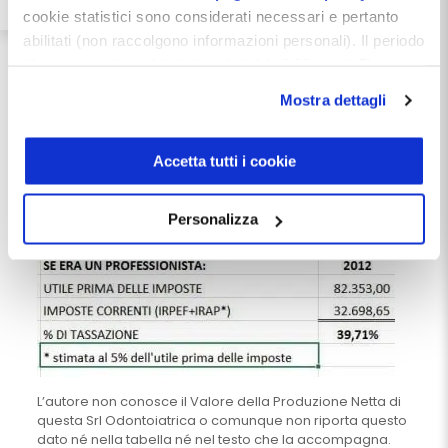
imposta forse più gradevoli per il dentista, ma sbagliati!
cookie statistici sono considerati necessari e pertanto
abilitati (non raccolgono informazioni personali). Il periodo
di conservazione dei dati statistici è di 26 mesi. E'
possibile richiederne la cancellazione attraverso il
Mostra dettagli
modulo presente a questo
indirizzo:
dentistamanager.it/contatti-dentista-
manager
.
Accetta tutti i cookie
Chiudendo questo banner tramite apposita X in alto a
destra, vengono accettati i cookie selezionati in quel
Personalizza
momento.
L’autore non conosce il Valore della Produzione Netta di
questa Srl Odontoiatrica o comunque non riporta questo
dato né nella tabella né nel testo che la accompagna.