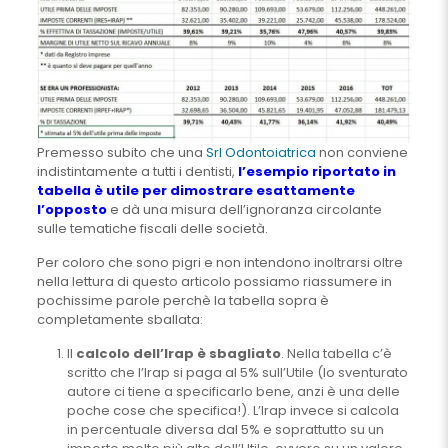
Premesso subito che una
Srl Odontoiatrica
non conviene
indistintamente a tutti i dentisti,
l’esempio riportato in
tabella è utile per dimostrare esattamente
l’opposto
e dà una misura dell’ignoranza circolante
sulle tematiche fiscali delle società.
Per coloro che sono pigri e non intendono inoltrarsi oltre
nella lettura di questo articolo possiamo riassumere in
pochissime parole perchè la tabella sopra è
completamente sballata:
Il
calcolo dell’Irap è sbagliato
. Nella tabella c’è
scritto che l’Irap si paga al 5% sull’Utile (lo sventurato
autore ci tiene a specificarlo bene, anzi è una delle
poche cose che specifica!). L’Irap invece si calcola
in percentuale diversa dal 5% e soprattutto su un