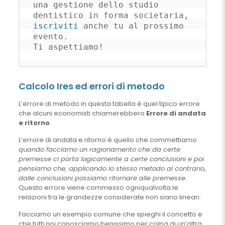
una gestione dello studio 
dentistico in forma societaria, 
iscriviti
 anche tu al prossimo 
evento. 

Ti aspettiamo!
Calcolo Ires ed errori di metodo
L’errore di metodo in questa tabella è quel tipico errore
che alcuni economisti chiamerebbero
Errore di andata
e ritorno
.
L’errore di andata e ritorno è quello che commettiamo
quando facciamo un ragionamento che da certe
premesse ci porta logicamente a certe conclusioni e poi
pensiamo che, applicando lo stesso metodo al contrario,
dalle conclusioni possiamo ritornare alle premesse.
Questo errore viene commesso ogniqualvolta le
relazioni tra le grandezze considerate non siano lineari.
Facciamo un esempio comune che spieghi il concetto e
che tutti noi conosciamo benissimo per colpa di un’altra