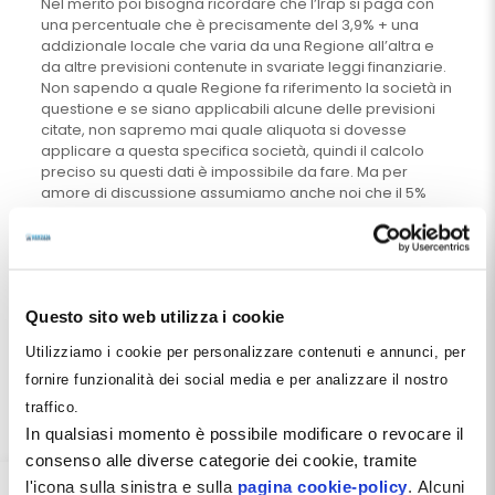
Nel merito poi bisogna ricordare che l’Irap si paga con
una percentuale che è precisamente del 3,9% + una
addizionale locale che varia da una Regione all’altra e
da altre previsioni contenute in svariate leggi finanziarie.
Non sapendo a quale Regione fa riferimento la società in
questione e se siano applicabili alcune delle previsioni
citate, non sapremo mai quale aliquota si dovesse
applicare a questa specifica società, quindi il calcolo
preciso su questi dati è impossibile da fare. Ma per
amore di discussione assumiamo anche noi che il 5%
rappresenti una aliquota ragionevole e quindi la
adottiamo.
La cosa veramente grave è che questo ipotetico 5% è
stato applicato dall’autore sull’Utile della Produzione e
non sul Valore della Produzione. Semplificando al
Questo sito web utilizza i cookie
massimo e facendo molta approssimazione, possiamo
Utilizziamo i cookie per personalizzare contenuti e annunci, per
dire che l’Irap di un Dentista dovrebbe essere calcolata
su un valore che è inferiore ai Ricavi annuali della prima
fornire funzionalità dei social media e per analizzare il nostro
riga, ma molto superiore all’Utile.
traffico.
In qualsiasi momento è possibile modificare o revocare il
Se un commercialista ignora questo fatto è molto
probabile che calcoli l’Irap dei propri clienti su una base
consenso alle diverse categorie dei cookie, tramite
imponibile molto più bassa con risultati in termini di
l'icona sulla sinistra e sulla
pagina cookie-policy
. Alcuni