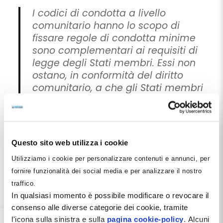
I codici di condotta a livello
comunitario hanno lo scopo di
fissare regole di condotta minime
sono complementari ai requisiti di
legge degli Stati membri. Essi non
ostano, in conformità del diritto
comunitario, a che gli Stati membri
adottino con legge misure più
rigorose, ovvero a che gli organismi
o ordini professionali nazionali
prevedano una maggiore tutela nei
Questo sito web utilizza i cookie
rispettivi codici nazionali di
Utilizziamo i cookie per personalizzare contenuti e annunci, per
condotta”.
fornire funzionalità dei social media e per analizzare il nostro
traffico.
In qualsiasi momento è possibile modificare o revocare il
consenso alle diverse categorie dei cookie, tramite
l'icona sulla sinistra e sulla
pagina cookie-policy
. Alcuni