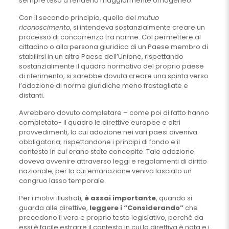
sempre teso a renderlo maggiormente omogeneo.
Con il secondo principio, quello del
mutuo
riconoscimento
, si intendeva sostanzialmente creare un
processo di concorrenza tra norme. Col permettere al
cittadino o alla persona giuridica di un Paese membro di
stabilirsi in un altro Paese dell’Unione, rispettando
sostanzialmente il quadro normativo del proprio paese
di riferimento, si sarebbe dovuta creare una spinta verso
l’adozione di norme giuridiche meno frastagliate e
distanti.
Avrebbero dovuto completare – come poi di fatto hanno
completato- il quadro le direttive europee e altri
provvedimenti, la cui adozione nei vari paesi diveniva
obbligatoria, rispettandone i principi di fondo e il
contesto in cui erano state concepite. Tale adozione
doveva avvenire attraverso leggi e regolamenti di diritto
nazionale, per la cui emanazione veniva lasciato un
congruo lasso temporale.
Per i motivi illustrati,
è assai importante
, quando si
guarda alle direttive,
leggere i “Considerando”
che
precedono il vero e proprio testo legislativo, perché da
essi è facile estrarre il contesto in cui la direttiva è nata e i