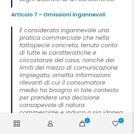
Articolo 7 – Omissioni ingannevoli
È considerata ingannevole una
pratica commerciale che nella
fattispecie concreta, tenuto conto
di tutte le caratteristiche e
circostanze del caso, nonché dei
limiti del mezzo di comunicazione
impiegato, ometta informazioni
rilevanti di cui il consumatore
medio ha bisogno in tale contesto
per prendere una decisione
consapevole di natura
commerciale e induca o sia idonea
ad indurre in tal modo il
0
0
consumatore medio ad assumere